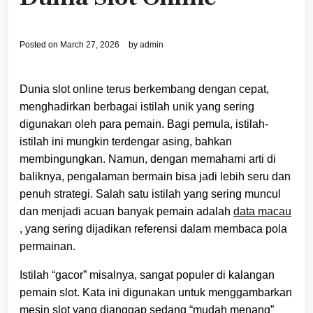
Posted on
March 27, 2026
by
admin
Dunia slot online terus berkembang dengan cepat,
menghadirkan berbagai istilah unik yang sering
digunakan oleh para pemain. Bagi pemula, istilah-
istilah ini mungkin terdengar asing, bahkan
membingungkan. Namun, dengan memahami arti di
baliknya, pengalaman bermain bisa jadi lebih seru dan
penuh strategi. Salah satu istilah yang sering muncul
dan menjadi acuan banyak pemain adalah
data macau
, yang sering dijadikan referensi dalam membaca pola
permainan.
Istilah “gacor” misalnya, sangat populer di kalangan
pemain slot. Kata ini digunakan untuk menggambarkan
mesin slot yang dianggap sedang “mudah menang”