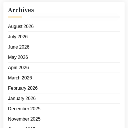
Archives
August 2026
July 2026
June 2026
May 2026
April 2026
March 2026
February 2026
January 2026
December 2025
November 2025