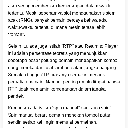
atau sering memberikan kemenangan dalam waktu
tertentu. Meski sebenarnya slot menggunakan sistem
acak (RNG), banyak pemain percaya bahwa ada
waktu-waktu tertentu di mana mesin terasa lebih
“ramah”.
Selain itu, ada juga istilah “RTP” atau Return to Player.
Ini adalah persentase teoretis yang menunjukkan
seberapa besar peluang pemain mendapatkan kembali
uang mereka dari total taruhan dalam jangka panjang.
Semakin tinggi RTP, biasanya semakin menarik
perhatian pemain. Namun, penting untuk diingat bahwa
RTP tidak menjamin kemenangan dalam jangka
pendek.
Kemudian ada istilah “spin manual” dan “auto spin”.
Spin manual berarti pemain menekan tombol putar
sendiri setiap kali ingin memulai permainan,