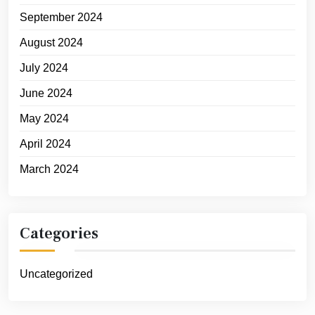
September 2024
August 2024
July 2024
June 2024
May 2024
April 2024
March 2024
Categories
Uncategorized