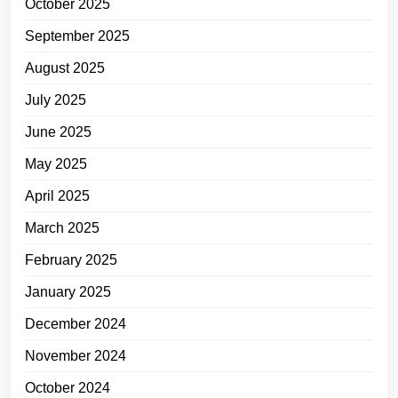
October 2025
September 2025
August 2025
July 2025
June 2025
May 2025
April 2025
March 2025
February 2025
January 2025
December 2024
November 2024
October 2024