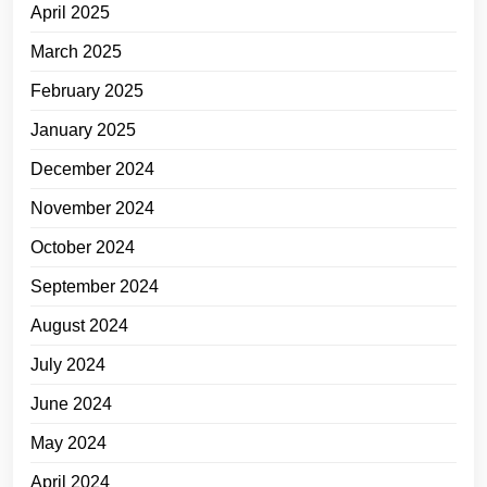
April 2025
March 2025
February 2025
January 2025
December 2024
November 2024
October 2024
September 2024
August 2024
July 2024
June 2024
May 2024
April 2024