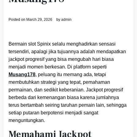
Posted on
March 29, 2026
by
admin
Bermain slot Spinix selalu menghadirkan sensasi
tersendiri, apalagi jika tujuannya adalah mendapatkan
jackpot progresif yang bisa mengubah hari biasa
menjadi momen berkesan. Di platform seperti
Musang178
, peluang itu memang ada, tetapi
membutuhkan strategi yang tepat, pemahaman
permainan, dan sedikit keberanian. Jackpot progresif
berbeda dari kemenangan biasa karena jumlahnya
terus bertambah seiring taruhan pemain lain, sehingga
setiap putaran berpotensi menjadi sangat
menguntungkan.
Memahami Jackpot