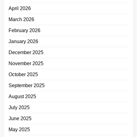
April 2026
March 2026
February 2026
January 2026
December 2025
November 2025
October 2025
September 2025
August 2025
July 2025
June 2025
May 2025