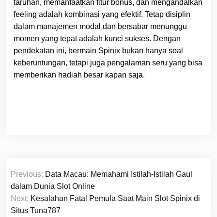
taruhan, memanfaatkan fitur bonus, dan mengandalkan
feeling adalah kombinasi yang efektif. Tetap disiplin
dalam manajemen modal dan bersabar menunggu
momen yang tepat adalah kunci sukses. Dengan
pendekatan ini, bermain Spinix bukan hanya soal
keberuntungan, tetapi juga pengalaman seru yang bisa
memberikan hadiah besar kapan saja.
Post
Previous:
Data Macau: Memahami Istilah-Istilah Gaul
navigation
dalam Dunia Slot Online
Next:
Kesalahan Fatal Pemula Saat Main Slot Spinix di
Situs Tuna787