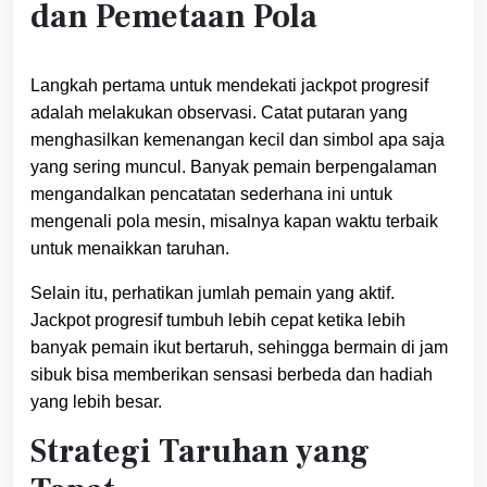
dan Pemetaan Pola
Langkah pertama untuk mendekati jackpot progresif
adalah melakukan observasi. Catat putaran yang
menghasilkan kemenangan kecil dan simbol apa saja
yang sering muncul. Banyak pemain berpengalaman
mengandalkan pencatatan sederhana ini untuk
mengenali pola mesin, misalnya kapan waktu terbaik
untuk menaikkan taruhan.
Selain itu, perhatikan jumlah pemain yang aktif.
Jackpot progresif tumbuh lebih cepat ketika lebih
banyak pemain ikut bertaruh, sehingga bermain di jam
sibuk bisa memberikan sensasi berbeda dan hadiah
yang lebih besar.
Strategi Taruhan yang