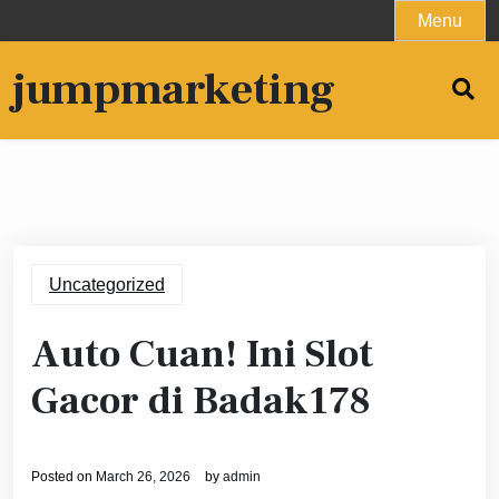
Skip
Menu
to
content
jumpmarketing
Uncategorized
Auto Cuan! Ini Slot
Gacor di Badak178
Posted on
March 26, 2026
by
admin