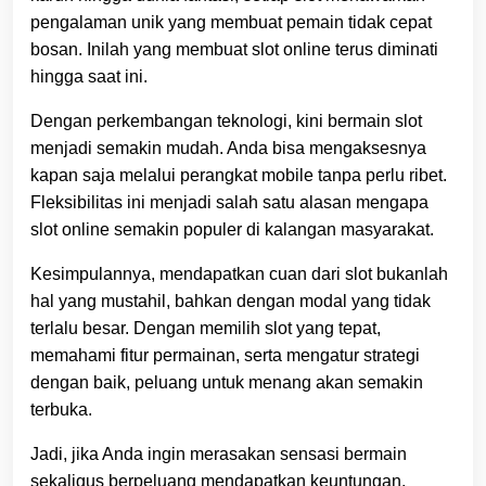
pengalaman unik yang membuat pemain tidak cepat
bosan. Inilah yang membuat slot online terus diminati
hingga saat ini.
Dengan perkembangan teknologi, kini bermain slot
menjadi semakin mudah. Anda bisa mengaksesnya
kapan saja melalui perangkat mobile tanpa perlu ribet.
Fleksibilitas ini menjadi salah satu alasan mengapa
slot online semakin populer di kalangan masyarakat.
Kesimpulannya, mendapatkan cuan dari slot bukanlah
hal yang mustahil, bahkan dengan modal yang tidak
terlalu besar. Dengan memilih slot yang tepat,
memahami fitur permainan, serta mengatur strategi
dengan baik, peluang untuk menang akan semakin
terbuka.
Jadi, jika Anda ingin merasakan sensasi bermain
sekaligus berpeluang mendapatkan keuntungan,