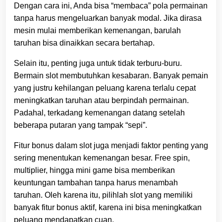
Dengan cara ini, Anda bisa “membaca” pola permainan
tanpa harus mengeluarkan banyak modal. Jika dirasa
mesin mulai memberikan kemenangan, barulah
taruhan bisa dinaikkan secara bertahap.
Selain itu, penting juga untuk tidak terburu-buru.
Bermain slot membutuhkan kesabaran. Banyak pemain
yang justru kehilangan peluang karena terlalu cepat
meningkatkan taruhan atau berpindah permainan.
Padahal, terkadang kemenangan datang setelah
beberapa putaran yang tampak “sepi”.
Fitur bonus dalam slot juga menjadi faktor penting yang
sering menentukan kemenangan besar. Free spin,
multiplier, hingga mini game bisa memberikan
keuntungan tambahan tanpa harus menambah
taruhan. Oleh karena itu, pilihlah slot yang memiliki
banyak fitur bonus aktif, karena ini bisa meningkatkan
peluang mendapatkan cuan.