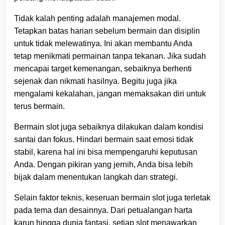
Tidak kalah penting adalah manajemen modal.
Tetapkan batas harian sebelum bermain dan disiplin
untuk tidak melewatinya. Ini akan membantu Anda
tetap menikmati permainan tanpa tekanan. Jika sudah
mencapai target kemenangan, sebaiknya berhenti
sejenak dan nikmati hasilnya. Begitu juga jika
mengalami kekalahan, jangan memaksakan diri untuk
terus bermain.
Bermain slot juga sebaiknya dilakukan dalam kondisi
santai dan fokus. Hindari bermain saat emosi tidak
stabil, karena hal ini bisa mempengaruhi keputusan
Anda. Dengan pikiran yang jernih, Anda bisa lebih
bijak dalam menentukan langkah dan strategi.
Selain faktor teknis, keseruan bermain slot juga terletak
pada tema dan desainnya. Dari petualangan harta
karun hingga dunia fantasi, setiap slot menawarkan