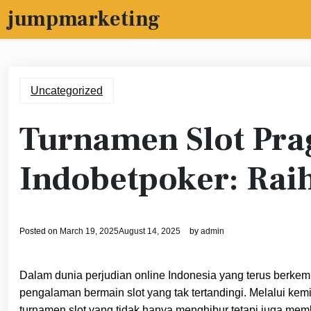
jumpmarketing
Skip
to
content
Uncategorized
Turnamen Slot Prag
Indobetpoker: Rai
Posted on
March 19, 2025
August 14, 2025
by
admin
Dalam dunia perjudian online Indonesia yang terus berke
pengalaman bermain slot yang tak tertandingi. Melalui ke
turnamen slot yang tidak hanya menghibur tetapi juga mem