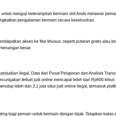
ntuk menguji keterampilan bermain slot Anda melawan pemain
ningkatkan pengalaman bermain secara keseluruhan.
dapatkan akses ke fitur khusus, seperti putaran gratis atau b
emenangan besar.
erjudian ilegal. Data dari Pusat Pelaporan dan Analisis Trans
rigakan terkait judi online mencapai lebih dari Rp600 triliun
utup lebih dari 2,1 juta situs judi online ilegal, termasuk plat
ing bagi pemain untuk bermain dengan bijak. Tetapkan batas 