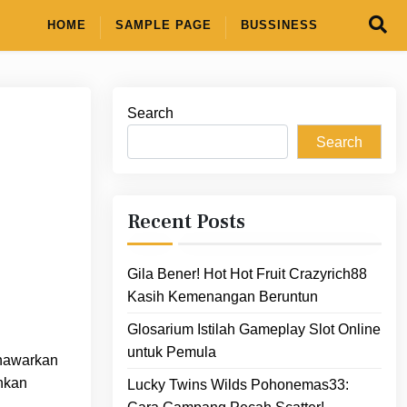
HOME
SAMPLE PAGE
BUSSINESS
Search
Search
Recent Posts
Gila Bener! Hot Hot Fruit Crazyrich88
Kasih Kemenangan Beruntun
Glosarium Istilah Gameplay Slot Online
untuk Pemula
enawarkan
hkan
Lucky Twins Wilds Pohonemas33: