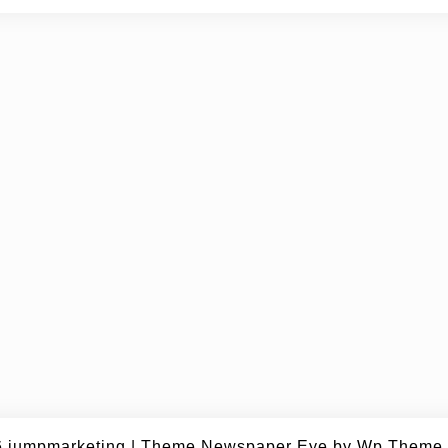
6
jumpmarketing
|
Theme Newspaper Eye
by Wp Theme 