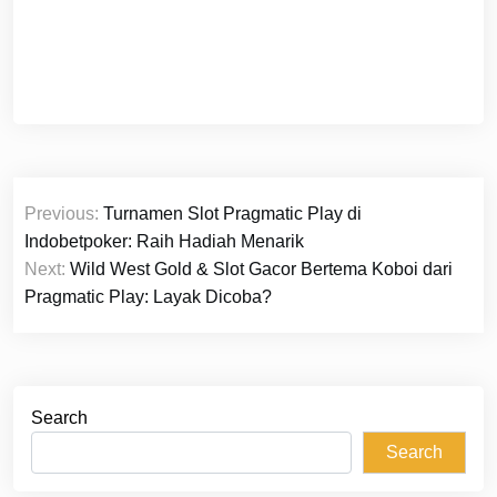
Post
Previous:
Turnamen Slot Pragmatic Play di
navigation
Indobetpoker: Raih Hadiah Menarik
Next:
Wild West Gold & Slot Gacor Bertema Koboi dari
Pragmatic Play: Layak Dicoba?
Search
Search