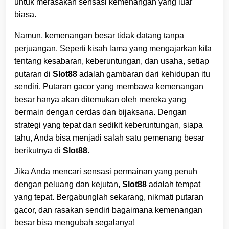
untuk merasakan sensasi kemenangan yang luar
biasa.
Namun, kemenangan besar tidak datang tanpa
perjuangan. Seperti kisah lama yang mengajarkan kita
tentang kesabaran, keberuntungan, dan usaha, setiap
putaran di
Slot88
adalah gambaran dari kehidupan itu
sendiri. Putaran gacor yang membawa kemenangan
besar hanya akan ditemukan oleh mereka yang
bermain dengan cerdas dan bijaksana. Dengan
strategi yang tepat dan sedikit keberuntungan, siapa
tahu, Anda bisa menjadi salah satu pemenang besar
berikutnya di
Slot88
.
Jika Anda mencari sensasi permainan yang penuh
dengan peluang dan kejutan,
Slot88
adalah tempat
yang tepat. Bergabunglah sekarang, nikmati putaran
gacor, dan rasakan sendiri bagaimana kemenangan
besar bisa mengubah segalanya!