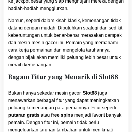
ke jackpot besar yang siap menghujani mereka dengan
hadiah-hadiah menggiurkan.
Namun, seperti dalam kisah klasik, kemenangan tidak
datang dengan mudah. Dibutuhkan strategi dan sedikit
keberuntungan untuk benar-benar merasakan dampak
dari mesin-mesin gacor ini. Pemain yang memahami
cara kerja permainan dan mengelola taruhannya
dengan bijak akan memiliki peluang lebih besar untuk
meraih kemenangan.
Ragam Fitur yang Menarik di Slot88
Bukan hanya sekedar mesin gacor,
Slot88
juga
menawarkan berbagai fitur yang dapat meningkatkan
peluang kemenangan para pemainnya. Fitur seperti
putaran gratis
atau
free spins
menjadi favorit banyak
pemain. Dengan fitur ini, pemain tidak perlu
mengeluarkan taruhan tambahan untuk menikmati