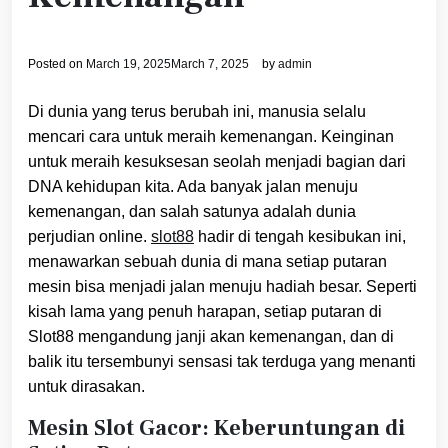
Posted on
March 19, 2025
March 7, 2025
by
admin
Di dunia yang terus berubah ini, manusia selalu
mencari cara untuk meraih kemenangan. Keinginan
untuk meraih kesuksesan seolah menjadi bagian dari
DNA kehidupan kita. Ada banyak jalan menuju
kemenangan, dan salah satunya adalah dunia
perjudian online.
slot88
hadir di tengah kesibukan ini,
menawarkan sebuah dunia di mana setiap putaran
mesin bisa menjadi jalan menuju hadiah besar. Seperti
kisah lama yang penuh harapan, setiap putaran di
Slot88 mengandung janji akan kemenangan, dan di
balik itu tersembunyi sensasi tak terduga yang menanti
untuk dirasakan.
Mesin Slot Gacor: Keberuntungan di