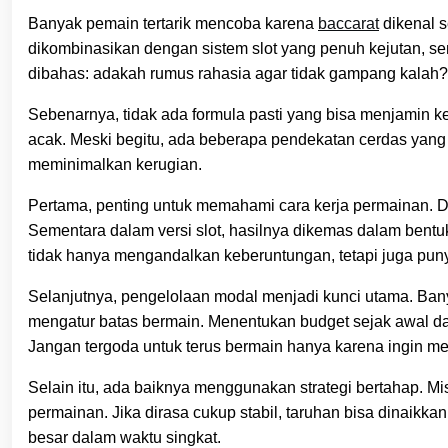
Banyak pemain tertarik mencoba karena
baccarat
dikenal s
dikombinasikan dengan sistem slot yang penuh kejutan, se
dibahas: adakah rumus rahasia agar tidak gampang kalah?
Sebenarnya, tidak ada formula pasti yang bisa menjamin k
acak. Meski begitu, ada beberapa pendekatan cerdas yan
meminimalkan kerugian.
Pertama, penting untuk memahami cara kerja permainan. Da
Sementara dalam versi slot, hasilnya dikemas dalam bent
tidak hanya mengandalkan keberuntungan, tetapi juga pun
Selanjutnya, pengelolaan modal menjadi kunci utama. Bany
mengatur batas bermain. Menentukan budget sejak awal dan
Jangan tergoda untuk terus bermain hanya karena ingin m
Selain itu, ada baiknya menggunakan strategi bertahap. M
permainan. Jika dirasa cukup stabil, taruhan bisa dinaikk
besar dalam waktu singkat.