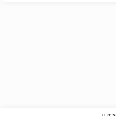
© 202