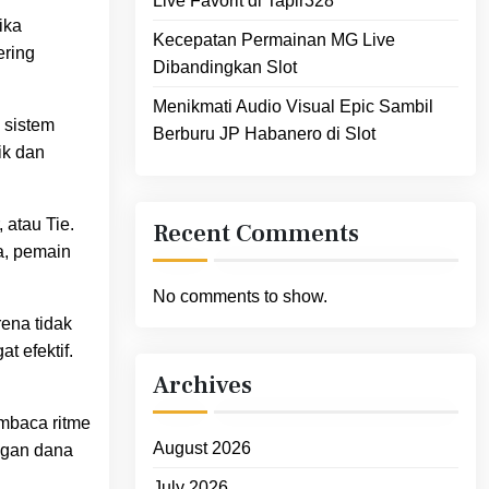
Live Favorit di Tapir328
ika
Kecepatan Permainan MG Live
ering
Dibandingkan Slot
Menikmati Audio Visual Epic Sambil
 sistem
Berburu JP Habanero di Slot
ik dan
 atau Tie.
Recent Comments
a, pemain
No comments to show.
ena tidak
 efektif.
Archives
embaca ritme
August 2026
angan dana
July 2026