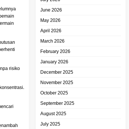
belumnya
June 2026
 pemain
May 2026
bermain
April 2026
March 2026
eputusan
berhenti
February 2026
January 2026
npa risiko
December 2025
November 2025
konsentrasi.
October 2025
September 2025
mencari
August 2025
July 2025
 menambah