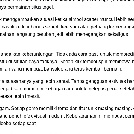
nnya permainan
situs togel
.
tuk menggambarkan situasi ketika simbol scatter muncul lebih ser
u masuk ke fitur bonus seperti free spin atau peluang kemenang
rmainan langsung berubah jadi lebih menegangkan sekaligus
andalkan keberuntungan. Tidak ada cara pasti untuk mempredi
ustru di situlah daya tariknya. Setiap klik tombol spin membawa
a. Inilah yang membuat banyak orang terus kembali bermain.
ena suasananya yang lebih santai. Tanpa gangguan aktivitas ha
menjadikan momen ini sebagai cara untuk melepas penat setela
rasa lebih imersif.
ragam. Setiap game memiliki tema dan fitur unik masing-masing.
yang penuh efek visual modern. Keberagaman ini membuat pema
coba setiap saat.