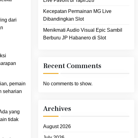
Live Favorit di Tapir328
Kecepatan Permainan MG Live
Dibandingkan Slot
ing dari
an
Menikmati Audio Visual Epic Sambil
Berburu JP Habanero di Slot
ksi
 harapan
Recent Comments
rian, pemain
No comments to show.
h seharian
Archives
 Ada yang
in tidak
August 2026
July 2026