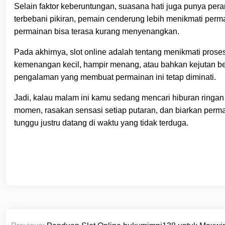
Selain faktor keberuntungan, suasana hati juga punya per
terbebani pikiran, pemain cenderung lebih menikmati permai
permainan bisa terasa kurang menyenangkan.
Pada akhirnya, slot online adalah tentang menikmati proses
kemenangan kecil, hampir menang, atau bahkan kejutan be
pengalaman yang membuat permainan ini tetap diminati.
Jadi, kalau malam ini kamu sedang mencari hiburan ringan y
momen, rasakan sensasi setiap putaran, dan biarkan perma
tunggu justru datang di waktu yang tidak terduga.
Post