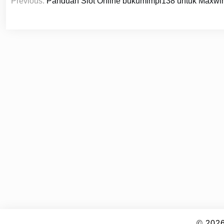
Previous:
Panduan Slot Online bukumimpi138 untuk Maxwi
navigation
© 202