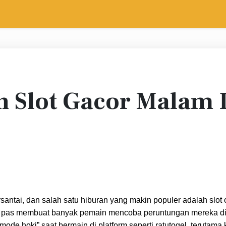
in Slot Gacor Malam 
rsantai, dan salah satu hiburan yang makin populer adalah slot 
ang pas membuat banyak pemain mencoba peruntungan mereka di
de hoki” saat bermain di platform seperti ratutogel, terutama 