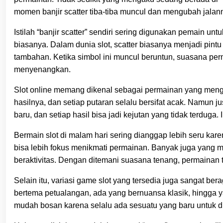
momen banjir scatter tiba-tiba muncul dan mengubah jala
Istilah “banjir scatter” sendiri sering digunakan pemain un
biasanya. Dalam dunia slot, scatter biasanya menjadi pint
tambahan. Ketika simbol ini muncul beruntun, suasana pe
menyenangkan.
Slot online memang dikenal sebagai permainan yang meng
hasilnya, dan setiap putaran selalu bersifat acak. Namun j
baru, dan setiap hasil bisa jadi kejutan yang tidak terdug
Bermain slot di malam hari sering dianggap lebih seru kar
bisa lebih fokus menikmati permainan. Banyak juga yang 
beraktivitas. Dengan ditemani suasana tenang, permainan te
Selain itu, variasi game slot yang tersedia juga sangat be
bertema petualangan, ada yang bernuansa klasik, hingga 
mudah bosan karena selalu ada sesuatu yang baru untuk di