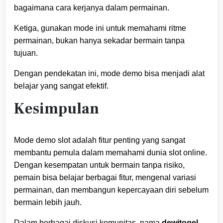
bagaimana cara kerjanya dalam permainan.
Ketiga, gunakan mode ini untuk memahami ritme
permainan, bukan hanya sekadar bermain tanpa
tujuan.
Dengan pendekatan ini, mode demo bisa menjadi alat
belajar yang sangat efektif.
Kesimpulan
Mode demo slot adalah fitur penting yang sangat
membantu pemula dalam memahami dunia slot online.
Dengan kesempatan untuk bermain tanpa risiko,
pemain bisa belajar berbagai fitur, mengenal variasi
permainan, dan membangun kepercayaan diri sebelum
bermain lebih jauh.
Dalam berbagai diskusi komunitas, nama
dewitogel