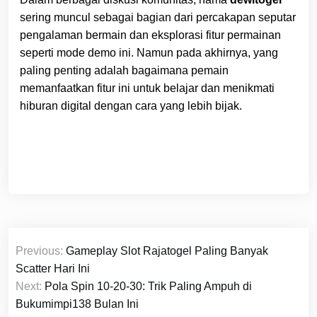
sering muncul sebagai bagian dari percakapan seputar
pengalaman bermain dan eksplorasi fitur permainan
seperti mode demo ini. Namun pada akhirnya, yang
paling penting adalah bagaimana pemain
memanfaatkan fitur ini untuk belajar dan menikmati
hiburan digital dengan cara yang lebih bijak.
Post
Previous:
Gameplay Slot Rajatogel Paling Banyak
navigation
Scatter Hari Ini
Next:
Pola Spin 10-20-30: Trik Paling Ampuh di
Bukumimpi138 Bulan Ini