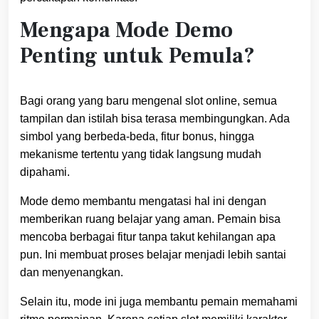
Mengapa Mode Demo
Penting untuk Pemula?
Bagi orang yang baru mengenal slot online, semua
tampilan dan istilah bisa terasa membingungkan. Ada
simbol yang berbeda-beda, fitur bonus, hingga
mekanisme tertentu yang tidak langsung mudah
dipahami.
Mode demo membantu mengatasi hal ini dengan
memberikan ruang belajar yang aman. Pemain bisa
mencoba berbagai fitur tanpa takut kehilangan apa
pun. Ini membuat proses belajar menjadi lebih santai
dan menyenangkan.
Selain itu, mode ini juga membantu pemain memahami