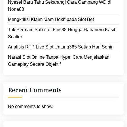
Nyesel Baru Tahu Sekarang! Cara Gampang WD di
Nona88
Mengkritisi Klaim “Jam Hoki” pada Slot Bet
Trik Bermain Sabar di Fins88 Hingga Habanero Kasih
Scatter
Analisis RTP Live Slot Untung365 Setiap Hari Senin
Narasi Slot Online Tanpa Hype: Cara Menjelaskan
Gameplay Secara Objektif
Recent Comments
No comments to show.