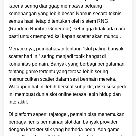
karena sering dianggap membawa peluang
kemenangan yang lebih besar. Namun secara teknis,
semua hasil tetap ditentukan oleh sistem RNG
(Random Number Generator), sehingga tidak ada cara
pasti untuk memprediksi kapan scatter akan muncul.
Menariknya, pembahasan tentang “slot paling banyak
scatter hari ini” sering menjadi topik hangat di
komunitas pemain. Banyak yang berbagi pengalaman
tentang game tertentu yang terasa lebih sering
memunculkan scatter dalam sesi bermain mereka.
Walaupun hal ini lebih bersifat subjektif, diskusi seperti
ini membuat dunia slot online terasa lebih hidup dan
interaktif.
Di platform seperti rajatogel, pemain bisa menemukan
berbagai jenis permainan slot dari banyak provider
dengan karakteristik yang berbeda-beda. Ada game