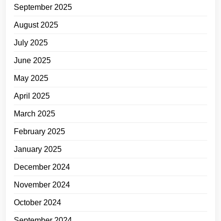
September 2025
August 2025
July 2025
June 2025
May 2025
April 2025
March 2025
February 2025
January 2025
December 2024
November 2024
October 2024
September 2024