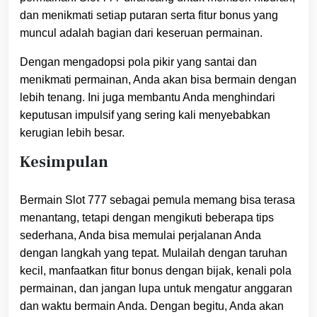
dan menikmati setiap putaran serta fitur bonus yang
muncul adalah bagian dari keseruan permainan.
Dengan mengadopsi pola pikir yang santai dan
menikmati permainan, Anda akan bisa bermain dengan
lebih tenang. Ini juga membantu Anda menghindari
keputusan impulsif yang sering kali menyebabkan
kerugian lebih besar.
Kesimpulan
Bermain Slot 777 sebagai pemula memang bisa terasa
menantang, tetapi dengan mengikuti beberapa tips
sederhana, Anda bisa memulai perjalanan Anda
dengan langkah yang tepat. Mulailah dengan taruhan
kecil, manfaatkan fitur bonus dengan bijak, kenali pola
permainan, dan jangan lupa untuk mengatur anggaran
dan waktu bermain Anda. Dengan begitu, Anda akan