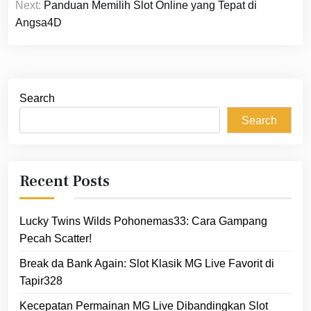
Next:
Panduan Memilih Slot Online yang Tepat di
Angsa4D
Search
Search
Recent Posts
Lucky Twins Wilds Pohonemas33: Cara Gampang
Pecah Scatter!
Break da Bank Again: Slot Klasik MG Live Favorit di
Tapir328
Kecepatan Permainan MG Live Dibandingkan Slot