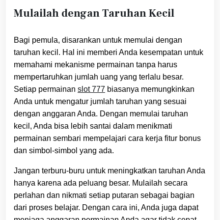
Mulailah dengan Taruhan Kecil
Bagi pemula, disarankan untuk memulai dengan
taruhan kecil. Hal ini memberi Anda kesempatan untuk
memahami mekanisme permainan tanpa harus
mempertaruhkan jumlah uang yang terlalu besar.
Setiap permainan
slot 777
biasanya memungkinkan
Anda untuk mengatur jumlah taruhan yang sesuai
dengan anggaran Anda. Dengan memulai taruhan
kecil, Anda bisa lebih santai dalam menikmati
permainan sembari mempelajari cara kerja fitur bonus
dan simbol-simbol yang ada.
Jangan terburu-buru untuk meningkatkan taruhan Anda
hanya karena ada peluang besar. Mulailah secara
perlahan dan nikmati setiap putaran sebagai bagian
dari proses belajar. Dengan cara ini, Anda juga dapat
menjaga anggaran permainan Anda agar tidak cepat