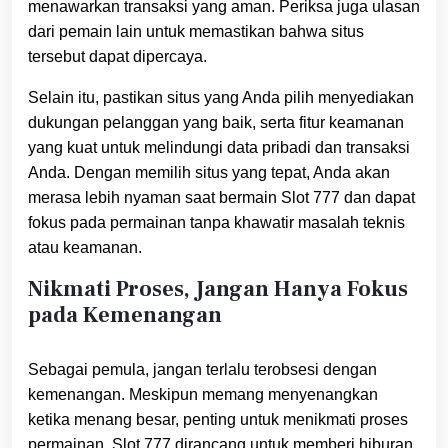
menawarkan transaksi yang aman. Periksa juga ulasan
dari pemain lain untuk memastikan bahwa situs
tersebut dapat dipercaya.
Selain itu, pastikan situs yang Anda pilih menyediakan
dukungan pelanggan yang baik, serta fitur keamanan
yang kuat untuk melindungi data pribadi dan transaksi
Anda. Dengan memilih situs yang tepat, Anda akan
merasa lebih nyaman saat bermain Slot 777 dan dapat
fokus pada permainan tanpa khawatir masalah teknis
atau keamanan.
Nikmati Proses, Jangan Hanya Fokus
pada Kemenangan
Sebagai pemula, jangan terlalu terobsesi dengan
kemenangan. Meskipun memang menyenangkan
ketika menang besar, penting untuk menikmati proses
permainan. Slot 777 dirancang untuk memberi hiburan,