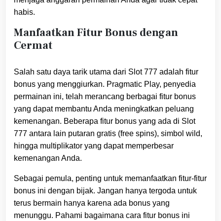
habis.
Manfaatkan Fitur Bonus dengan
Cermat
Salah satu daya tarik utama dari Slot 777 adalah fitur
bonus yang menggiurkan. Pragmatic Play, penyedia
permainan ini, telah merancang berbagai fitur bonus
yang dapat membantu Anda meningkatkan peluang
kemenangan. Beberapa fitur bonus yang ada di Slot
777 antara lain putaran gratis (free spins), simbol wild,
hingga multiplikator yang dapat memperbesar
kemenangan Anda.
Sebagai pemula, penting untuk memanfaatkan fitur-fitur
bonus ini dengan bijak. Jangan hanya tergoda untuk
terus bermain hanya karena ada bonus yang
menunggu. Pahami bagaimana cara fitur bonus ini