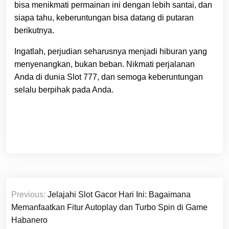
bisa menikmati permainan ini dengan lebih santai, dan
siapa tahu, keberuntungan bisa datang di putaran
berikutnya.
Ingatlah, perjudian seharusnya menjadi hiburan yang
menyenangkan, bukan beban. Nikmati perjalanan
Anda di dunia Slot 777, dan semoga keberuntungan
selalu berpihak pada Anda.
Post
Previous:
Jelajahi Slot Gacor Hari Ini: Bagaimana
navigation
Memanfaatkan Fitur Autoplay dan Turbo Spin di Game
Habanero