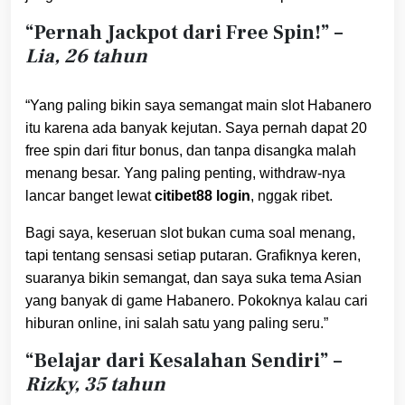
“Pernah Jackpot dari Free Spin!” –
Lia, 26 tahun
“Yang paling bikin saya semangat main slot Habanero
itu karena ada banyak kejutan. Saya pernah dapat 20
free spin dari fitur bonus, dan tanpa disangka malah
menang besar. Yang paling penting, withdraw-nya
lancar banget lewat
citibet88 login
, nggak ribet.
Bagi saya, keseruan slot bukan cuma soal menang,
tapi tentang sensasi setiap putaran. Grafiknya keren,
suaranya bikin semangat, dan saya suka tema Asian
yang banyak di game Habanero. Pokoknya kalau cari
hiburan online, ini salah satu yang paling seru.”
“Belajar dari Kesalahan Sendiri” –
Rizky, 35 tahun