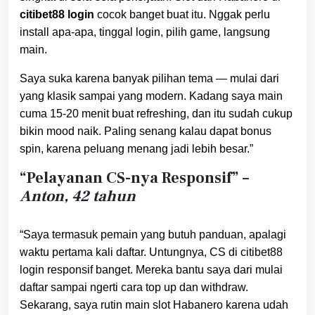
citibet88 login
cocok banget buat itu. Nggak perlu
install apa-apa, tinggal login, pilih game, langsung
main.
Saya suka karena banyak pilihan tema — mulai dari
yang klasik sampai yang modern. Kadang saya main
cuma 15-20 menit buat refreshing, dan itu sudah cukup
bikin mood naik. Paling senang kalau dapat bonus
spin, karena peluang menang jadi lebih besar.”
“Pelayanan CS-nya Responsif” –
Anton, 42 tahun
“Saya termasuk pemain yang butuh panduan, apalagi
waktu pertama kali daftar. Untungnya, CS di citibet88
login responsif banget. Mereka bantu saya dari mulai
daftar sampai ngerti cara top up dan withdraw.
Sekarang, saya rutin main slot Habanero karena udah