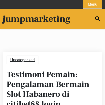
Skip
Menu
to
content
jumpmarketing
Uncategorized
Testimoni Pemain:
Pengalaman Bermain
Slot Habanero di
citibet88 login