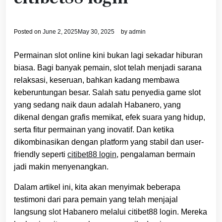
Posted on
June 2, 2025
May 30, 2025
by
admin
Permainan slot online kini bukan lagi sekadar hiburan
biasa. Bagi banyak pemain, slot telah menjadi sarana
relaksasi, keseruan, bahkan kadang membawa
keberuntungan besar. Salah satu penyedia game slot
yang sedang naik daun adalah Habanero, yang
dikenal dengan grafis memikat, efek suara yang hidup,
serta fitur permainan yang inovatif. Dan ketika
dikombinasikan dengan platform yang stabil dan user-
friendly seperti
citibet88 login
, pengalaman bermain
jadi makin menyenangkan.
Dalam artikel ini, kita akan menyimak beberapa
testimoni dari para pemain yang telah menjajal
langsung slot Habanero melalui citibet88 login. Mereka