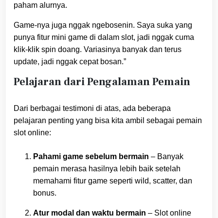
paham alurnya.
Game-nya juga nggak ngebosenin. Saya suka yang
punya fitur mini game di dalam slot, jadi nggak cuma
klik-klik spin doang. Variasinya banyak dan terus
update, jadi nggak cepat bosan.”
Pelajaran dari Pengalaman Pemain
Dari berbagai testimoni di atas, ada beberapa
pelajaran penting yang bisa kita ambil sebagai pemain
slot online:
Pahami game sebelum bermain
– Banyak
pemain merasa hasilnya lebih baik setelah
memahami fitur game seperti wild, scatter, dan
bonus.
Atur modal dan waktu bermain
– Slot online