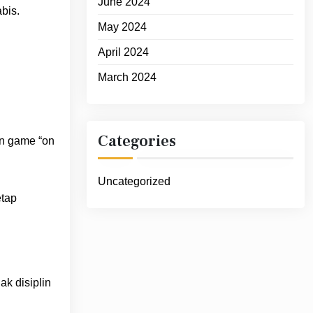
June 2024
bis.
May 2024
April 2024
March 2024
Categories
en game “on
Uncategorized
etap
ak disiplin