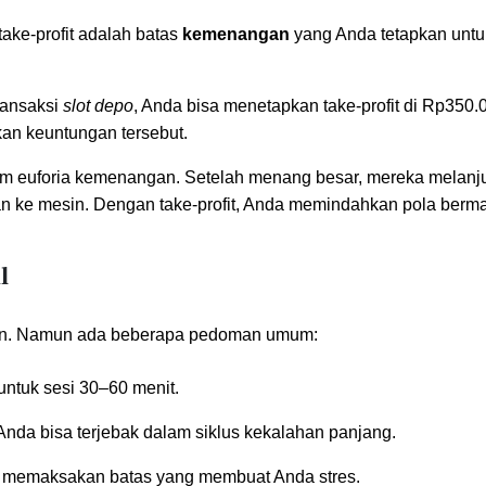
ake-profit adalah batas
kemenangan
yang Anda tetapkan untu
ransaksi
slot depo
, Anda bisa menetapkan take-profit di Rp350.
kan keuntungan tersebut.
lam euforia kemenangan. Setelah menang besar, mereka melanj
ke mesin. Dengan take-profit, Anda memindahkan pola berma
l
gian. Namun ada beberapa pedoman umum:
ntuk sesi 30–60 menit.
nda bisa terjebak dalam siklus kekalahan panjang.
 memaksakan batas yang membuat Anda stres.