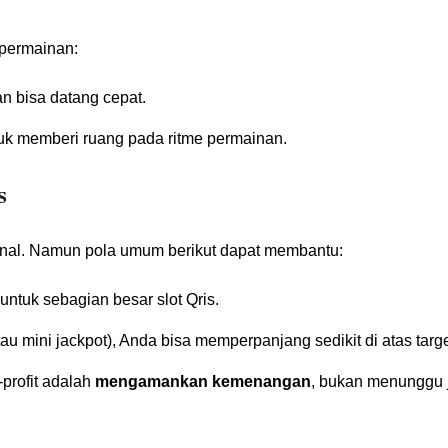
 permainan:
ian bisa datang cepat.
untuk memberi ruang pada ritme permainan.
s
rsonal. Namun pola umum berikut dapat membantu:
untuk sebagian besar slot Qris.
au mini jackpot), Anda bisa memperpanjang sedikit di atas targe
profit adalah
mengamankan kemenangan
, bukan menunggu 