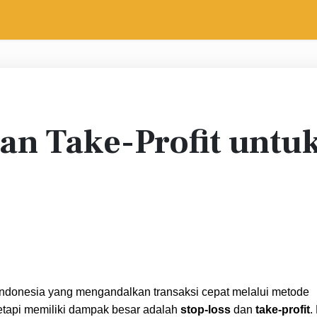
an Take-Profit untu
 Indonesia yang mengandalkan transaksi cepat melalui metode
tetapi memiliki dampak besar adalah
stop-loss
dan
take-profit
.