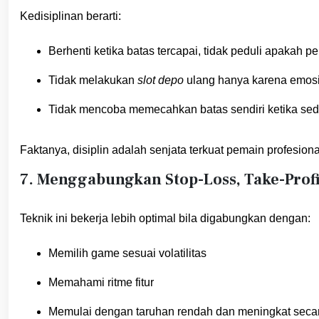
Kedisiplinan berarti:
Berhenti ketika batas tercapai, tidak peduli apakah 
Tidak melakukan
slot depo
ulang hanya karena emosi
Tidak mencoba memecahkan batas sendiri ketika se
Faktanya, disiplin adalah senjata terkuat pemain profesio
7. Menggabungkan Stop-Loss, Take-Profi
Teknik ini bekerja lebih optimal bila digabungkan dengan:
Memilih game sesuai volatilitas
Memahami ritme fitur
Memulai dengan taruhan rendah dan meningkat seca