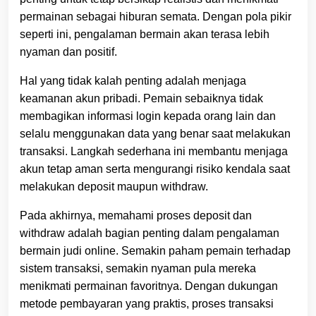
permainan sebagai hiburan semata. Dengan pola pikir
seperti ini, pengalaman bermain akan terasa lebih
nyaman dan positif.
Hal yang tidak kalah penting adalah menjaga
keamanan akun pribadi. Pemain sebaiknya tidak
membagikan informasi login kepada orang lain dan
selalu menggunakan data yang benar saat melakukan
transaksi. Langkah sederhana ini membantu menjaga
akun tetap aman serta mengurangi risiko kendala saat
melakukan deposit maupun withdraw.
Pada akhirnya, memahami proses deposit dan
withdraw adalah bagian penting dalam pengalaman
bermain judi online. Semakin paham pemain terhadap
sistem transaksi, semakin nyaman pula mereka
menikmati permainan favoritnya. Dengan dukungan
metode pembayaran yang praktis, proses transaksi