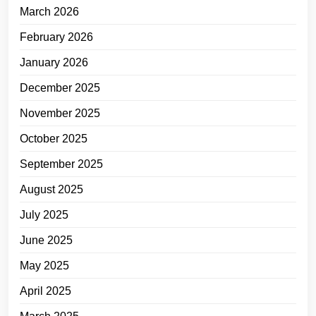
March 2026
February 2026
January 2026
December 2025
November 2025
October 2025
September 2025
August 2025
July 2025
June 2025
May 2025
April 2025