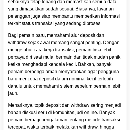
sebaiknya tetap tenang dan memastikan semua data
yang dimasukkan sudah sesuai. Biasanya, layanan
pelanggan juga siap membantu memberikan informasi
terkait status transaksi yang sedang diproses.
Bagi pemain baru, memahami alur deposit dan
withdraw sejak awal memang sangat penting. Dengan
mengetahui cara kerja transaksi, pemain bisa lebih
percaya diri saat mulai bermain dan tidak mudah panik
ketika menghadapi kendala kecil. Bahkan, banyak
pemain berpengalaman menyarankan agar pengguna
baru mencoba deposit dalam nominal kecil terlebih
dahulu untuk memahami sistem sebelum bermain lebih
jauh.
Menariknya, topik deposit dan withdraw sering menjadi
bahan diskusi seru di komunitas judi online. Banyak
pemain berbagi pengalaman tentang metode transaksi
tercepat, waktu terbaik melakukan withdraw, hingga