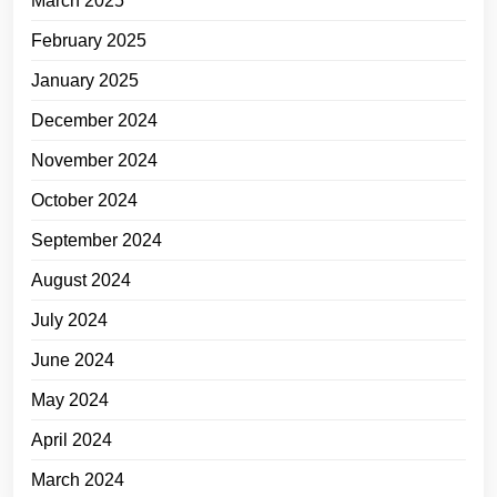
March 2025
February 2025
January 2025
December 2024
November 2024
October 2024
September 2024
August 2024
July 2024
June 2024
May 2024
April 2024
March 2024