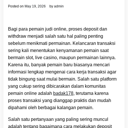
Posted on
May 19, 2026
by
admin
Bagi para pemain judi online, proses deposit dan
withdraw menjadi salah satu hal paling penting
sebelum menikmati permainan. Kelancaran transaksi
sering kali menentukan kenyamanan pemain saat
bermain slot, live casino, maupun permainan lainnya.
Karena itu, banyak pemain baru biasanya mencari
informasi lengkap mengenai cara kerja transaksi agar
tidak bingung saat mulai bermain. Salah satu platform
yang cukup sering dibicarakan dalam komunitas
pemain online adalah
badak178
, terutama karena
proses transaksi yang dianggap praktis dan mudah
dipahami oleh berbagai kalangan pemain.
Salah satu pertanyaan yang paling sering muncul
adalah tentang bagaimana cara melakukan deposit