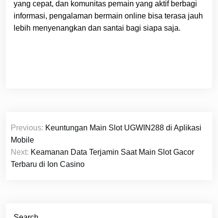
yang cepat, dan komunitas pemain yang aktif berbagi
informasi, pengalaman bermain online bisa terasa jauh
lebih menyenangkan dan santai bagi siapa saja.
Post
Previous:
Keuntungan Main Slot UGWIN288 di Aplikasi
navigation
Mobile
Next:
Keamanan Data Terjamin Saat Main Slot Gacor
Terbaru di Ion Casino
Search