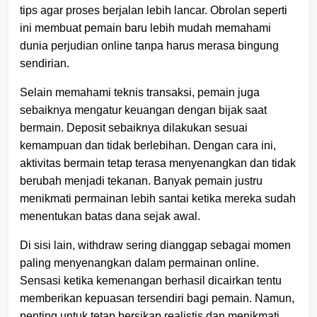
tips agar proses berjalan lebih lancar. Obrolan seperti
ini membuat pemain baru lebih mudah memahami
dunia perjudian online tanpa harus merasa bingung
sendirian.
Selain memahami teknis transaksi, pemain juga
sebaiknya mengatur keuangan dengan bijak saat
bermain. Deposit sebaiknya dilakukan sesuai
kemampuan dan tidak berlebihan. Dengan cara ini,
aktivitas bermain tetap terasa menyenangkan dan tidak
berubah menjadi tekanan. Banyak pemain justru
menikmati permainan lebih santai ketika mereka sudah
menentukan batas dana sejak awal.
Di sisi lain, withdraw sering dianggap sebagai momen
paling menyenangkan dalam permainan online.
Sensasi ketika kemenangan berhasil dicairkan tentu
memberikan kepuasan tersendiri bagi pemain. Namun,
penting untuk tetap bersikap realistis dan menikmati