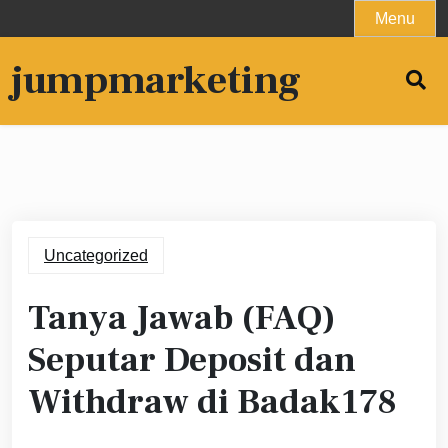
Skip
Menu
to
content
jumpmarketing
Uncategorized
Tanya Jawab (FAQ)
Seputar Deposit dan
Withdraw di Badak178