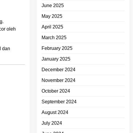
June 2025
May 2025
g.
April 2025
cor oleh
March 2025
February 2025
l dan
January 2025
December 2024
November 2024
October 2024
September 2024
August 2024
July 2024