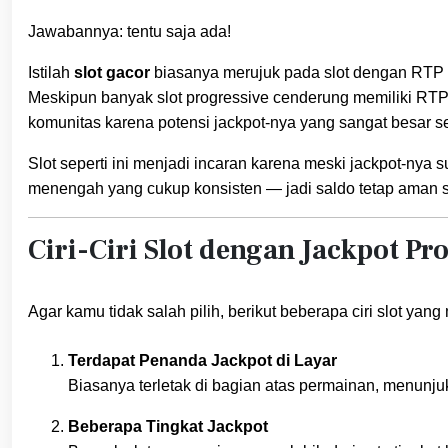
Jawabannya: tentu saja ada!
Istilah
slot gacor
biasanya merujuk pada slot dengan RTP tin
Meskipun banyak slot progressive cenderung memiliki RTP s
komunitas karena potensi jackpot-nya yang sangat besar ser
Slot seperti ini menjadi incaran karena meski jackpot-nya 
menengah yang cukup konsisten — jadi saldo tetap aman s
Ciri-Ciri Slot dengan Jackpot Pr
Agar kamu tidak salah pilih, berikut beberapa ciri slot yang 
Terdapat Penanda Jackpot di Layar
Biasanya terletak di bagian atas permainan, menunjuk
Beberapa Tingkat Jackpot