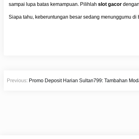
sampai lupa batas kemampuan. Pilihlah
slot gacor
dengan 
Siapa tahu, keberuntungan besar sedang menunggumu di bal
Post
Previous:
Promo Deposit Harian Sultan799: Tambahan Moda
navigation