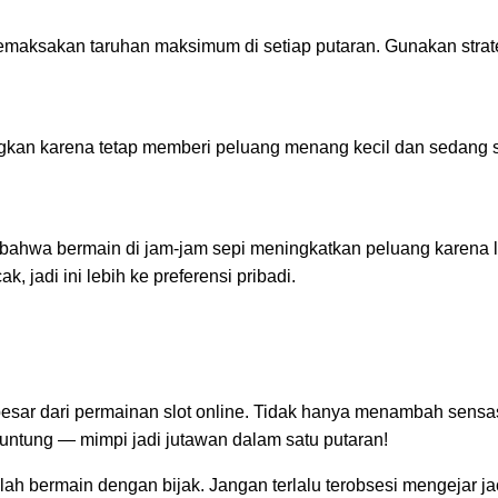
emaksakan taruhan maksimum di setiap putaran. Gunakan strat
ungkan karena tetap memberi peluang menang kecil dan sedang 
bahwa bermain di jam-jam sepi meningkatkan peluang karena le
k, jadi ini lebih ke preferensi pribadi.
rbesar dari permainan slot online. Tidak hanya menambah sensa
untung — mimpi jadi jutawan dalam satu putaran!
ah bermain dengan bijak. Jangan terlalu terobsesi mengejar ja