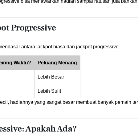
ogressive bisa menawarkan hadiah sampai ratusan juta bahkan 
ot Progressive
ndasar antara jackpot biasa dan jackpot progressive.
iring Waktu?
Peluang Menang
Lebih Besar
Lebih Sulit
ecil, hadiahnya yang sangat besar membuat banyak pemain ter
essive: Apakah Ada?