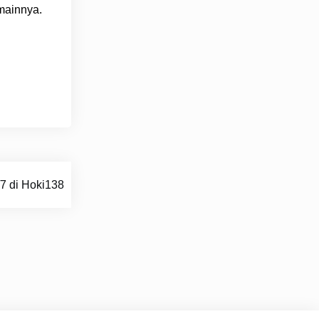
mainnya.
7 di Hoki138