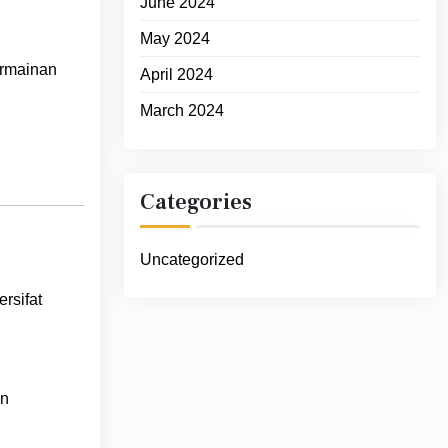
June 2024
May 2024
ermainan
April 2024
March 2024
Categories
Uncategorized
rsifat
in