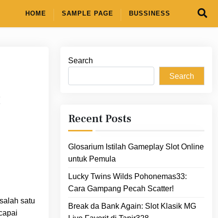
HOME
SAMPLE PAGE
BUSSINESS
Search
Search
:
Recent Posts
Glosarium Istilah Gameplay Slot Online
untuk Pemula
Lucky Twins Wilds Pohonemas33:
Cara Gampang Pecah Scatter!
 salah satu
Break da Bank Again: Slot Klasik MG
capai