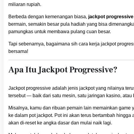
miliaran rupiah.
Berbeda dengan kemenangan biasa,
jackpot progressive
bermain, semakin besar pula hadiah yang bisa dimenangk
pamungkas untuk membawa pulang cuan besar.
Tapi sebenarnya, bagaimana sih cara kerja jackpot progre
bersama!
Apa Itu Jackpot Progressive?
Jackpot progressive adalah jenis jackpot yang nilainya t
tersebut — baik dari satu mesin, satu jaringan kasino, atau
Misalnya, kamu dan ribuan pemain lain memainkan game y
ke dalam pot jackpot. Pot ini akan terus bertambah hingga
akan di-reset ke angka dasar dan mulai naik lagi.