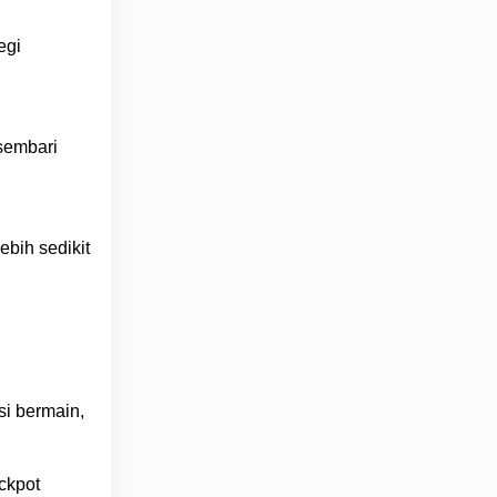
egi
sembari
bih sedikit
si bermain,
ckpot