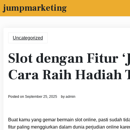
jumpmarketing
Skip
to
content
Uncategorized
Slot dengan Fitur ‘
Cara Raih Hadiah 
Posted on
September 25, 2025
by
admin
Buat kamu yang gemar bermain slot online, pasti sudah tida
fitur paling menggiurkan dalam dunia perjudian online kar