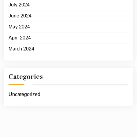
July 2024
June 2024
May 2024
April 2024
March 2024
Categories
Uncategorized