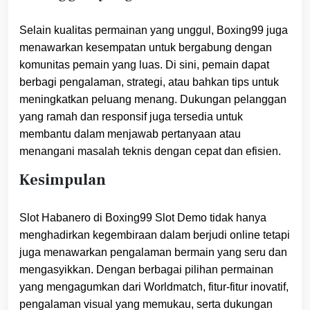
Selain kualitas permainan yang unggul, Boxing99 juga
menawarkan kesempatan untuk bergabung dengan
komunitas pemain yang luas. Di sini, pemain dapat
berbagi pengalaman, strategi, atau bahkan tips untuk
meningkatkan peluang menang. Dukungan pelanggan
yang ramah dan responsif juga tersedia untuk
membantu dalam menjawab pertanyaan atau
menangani masalah teknis dengan cepat dan efisien.
Kesimpulan
Slot Habanero di Boxing99 Slot Demo tidak hanya
menghadirkan kegembiraan dalam berjudi online tetapi
juga menawarkan pengalaman bermain yang seru dan
mengasyikkan. Dengan berbagai pilihan permainan
yang mengagumkan dari Worldmatch, fitur-fitur inovatif,
pengalaman visual yang memukau, serta dukungan