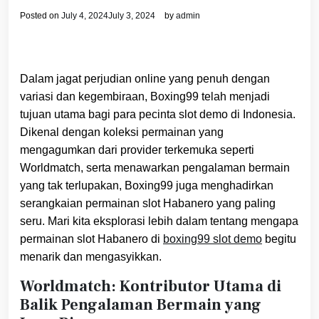
Posted on
July 4, 2024
July 3, 2024
by
admin
Dalam jagat perjudian online yang penuh dengan
variasi dan kegembiraan, Boxing99 telah menjadi
tujuan utama bagi para pecinta slot demo di Indonesia.
Dikenal dengan koleksi permainan yang
mengagumkan dari provider terkemuka seperti
Worldmatch, serta menawarkan pengalaman bermain
yang tak terlupakan, Boxing99 juga menghadirkan
serangkaian permainan slot Habanero yang paling
seru. Mari kita eksplorasi lebih dalam tentang mengapa
permainan slot Habanero di
boxing99 slot demo
begitu
menarik dan mengasyikkan.
Worldmatch: Kontributor Utama di
Balik Pengalaman Bermain yang