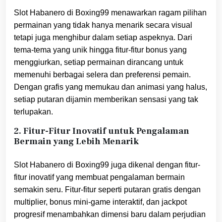
Slot Habanero di Boxing99 menawarkan ragam pilihan
permainan yang tidak hanya menarik secara visual
tetapi juga menghibur dalam setiap aspeknya. Dari
tema-tema yang unik hingga fitur-fitur bonus yang
menggiurkan, setiap permainan dirancang untuk
memenuhi berbagai selera dan preferensi pemain.
Dengan grafis yang memukau dan animasi yang halus,
setiap putaran dijamin memberikan sensasi yang tak
terlupakan.
2. Fitur-Fitur Inovatif untuk Pengalaman
Bermain yang Lebih Menarik
Slot Habanero di Boxing99 juga dikenal dengan fitur-
fitur inovatif yang membuat pengalaman bermain
semakin seru. Fitur-fitur seperti putaran gratis dengan
multiplier, bonus mini-game interaktif, dan jackpot
progresif menambahkan dimensi baru dalam perjudian