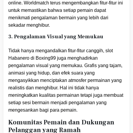
online. Worldmatch terus mengembangkan fitur-fitur ini
untuk memastikan bahwa setiap pemain dapat
menikmati pengalaman bermain yang lebih dari
sekadar menghibur.
3. Pengalaman Visual yang Memukau
Tidak hanya mengandalkan fitur-fitur canggih, slot
Habanero di Boxing99 juga menghadirkan
pengalaman visual yang memukau. Grafis yang tajam,
animasi yang hidup, dan efek suara yang
mengasyikkan menciptakan atmosfer permainan yang
realistis dan menghibur. Hal ini tidak hanya
meningkatkan kualitas permainan tetapi juga membuat
setiap sesi bermain menjadi pengalaman yang
mengesankan bagi para pemain.
Komunitas Pemain dan Dukungan
Pelanggan yang Ramah