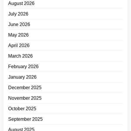
August 2026
July 2026
June 2026
May 2026
April 2026
March 2026
February 2026
January 2026
December 2025
November 2025
October 2025
September 2025
August 2025