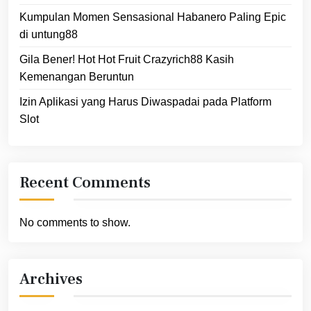
Kumpulan Momen Sensasional Habanero Paling Epic
di untung88
Gila Bener! Hot Hot Fruit Crazyrich88 Kasih
Kemenangan Beruntun
Izin Aplikasi yang Harus Diwaspadai pada Platform
Slot
Recent Comments
No comments to show.
Archives