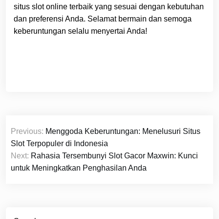
situs slot online terbaik yang sesuai dengan kebutuhan
dan preferensi Anda. Selamat bermain dan semoga
keberuntungan selalu menyertai Anda!
Post
Previous:
Menggoda Keberuntungan: Menelusuri Situs
navigation
Slot Terpopuler di Indonesia
Next:
Rahasia Tersembunyi Slot Gacor Maxwin: Kunci
untuk Meningkatkan Penghasilan Anda