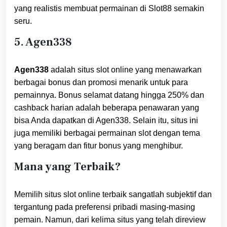
yang realistis membuat permainan di Slot88 semakin
seru.
5. Agen338
Agen338
adalah situs slot online yang menawarkan
berbagai bonus dan promosi menarik untuk para
pemainnya. Bonus selamat datang hingga 250% dan
cashback harian adalah beberapa penawaran yang
bisa Anda dapatkan di Agen338. Selain itu, situs ini
juga memiliki berbagai permainan slot dengan tema
yang beragam dan fitur bonus yang menghibur.
Mana yang Terbaik?
Memilih situs slot online terbaik sangatlah subjektif dan
tergantung pada preferensi pribadi masing-masing
pemain. Namun, dari kelima situs yang telah direview