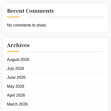
Recent Comments
No comments to show.
Archives
August 2026
July 2026
June 2026
May 2026
April 2026
March 2026