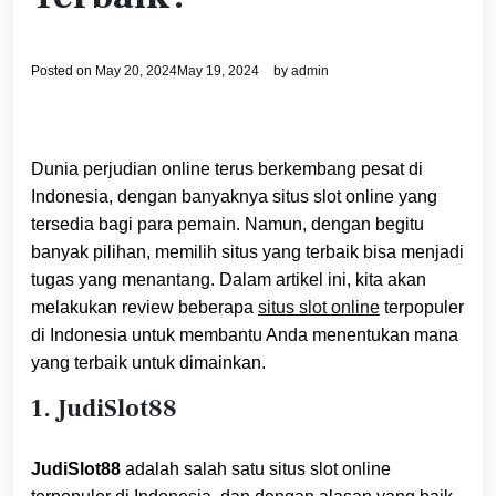
Posted on
May 20, 2024
May 19, 2024
by
admin
Dunia perjudian online terus berkembang pesat di
Indonesia, dengan banyaknya situs slot online yang
tersedia bagi para pemain. Namun, dengan begitu
banyak pilihan, memilih situs yang terbaik bisa menjadi
tugas yang menantang. Dalam artikel ini, kita akan
melakukan review beberapa
situs slot online
terpopuler
di Indonesia untuk membantu Anda menentukan mana
yang terbaik untuk dimainkan.
1. JudiSlot88
JudiSlot88
adalah salah satu situs slot online