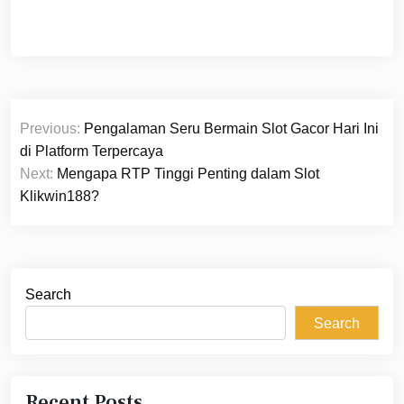
Post
Previous:
Pengalaman Seru Bermain Slot Gacor Hari Ini
navigation
di Platform Terpercaya
Next:
Mengapa RTP Tinggi Penting dalam Slot
Klikwin188?
Search
Search
Recent Posts