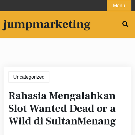
Skip
Menu
to
content
jumpmarketing
Uncategorized
Rahasia Mengalahkan
Slot Wanted Dead or a
Wild di SultanMenang