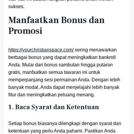
sukses.
Manfaatkan Bonus dan
Promosi
https://yourchristianspace.com/
sering menawarkan
berbagai bonus yang dapat meningkatkan bankroll
Anda. Mulai dari bonus sambutan hingga putaran
gratis, manfaatkan semua tawaran ini untuk
memperpanjang sesi permainan Anda. Dengan lebih
banyak modal, Anda dapat menjelajahi lebih banyak
fitur dan meningkatkan peluang menang.
1.
Baca Syarat dan Ketentuan
Setiap bonus biasanya dilengkapi dengan syarat dan
ketentuan yang perlu Anda pahami. Pastikan Anda