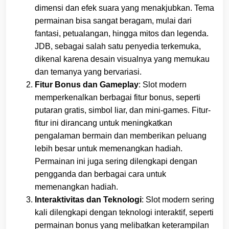
dimensi dan efek suara yang menakjubkan. Tema
permainan bisa sangat beragam, mulai dari
fantasi, petualangan, hingga mitos dan legenda.
JDB, sebagai salah satu penyedia terkemuka,
dikenal karena desain visualnya yang memukau
dan temanya yang bervariasi.
Fitur Bonus dan Gameplay
: Slot modern
memperkenalkan berbagai fitur bonus, seperti
putaran gratis, simbol liar, dan mini-games. Fitur-
fitur ini dirancang untuk meningkatkan
pengalaman bermain dan memberikan peluang
lebih besar untuk memenangkan hadiah.
Permainan ini juga sering dilengkapi dengan
pengganda dan berbagai cara untuk
memenangkan hadiah.
Interaktivitas dan Teknologi
: Slot modern sering
kali dilengkapi dengan teknologi interaktif, seperti
permainan bonus yang melibatkan keterampilan