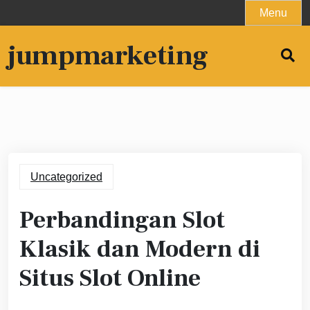
Skip
Menu
to
content
jumpmarketing
Uncategorized
Perbandingan Slot
Klasik dan Modern di
Situs Slot Online