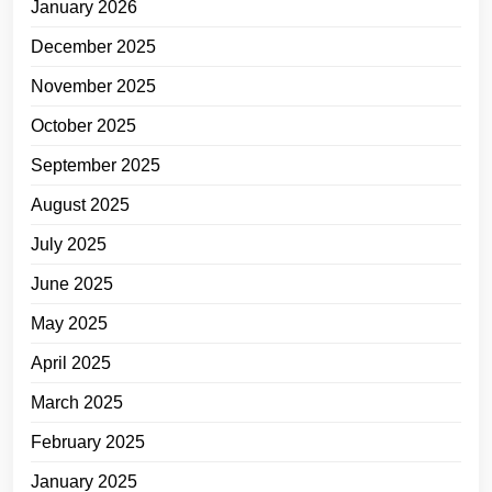
January 2026
December 2025
November 2025
October 2025
September 2025
August 2025
July 2025
June 2025
May 2025
April 2025
March 2025
February 2025
January 2025