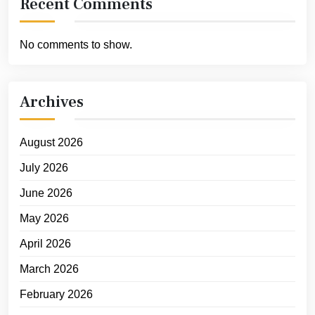
Recent Comments
No comments to show.
Archives
August 2026
July 2026
June 2026
May 2026
April 2026
March 2026
February 2026