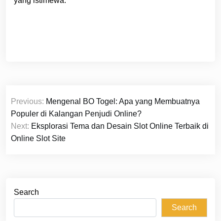
yang istimewa.
Post
Previous:
Mengenal BO Togel: Apa yang Membuatnya
navigation
Populer di Kalangan Penjudi Online?
Next:
Eksplorasi Tema dan Desain Slot Online Terbaik di
Online Slot Site
Search
Search