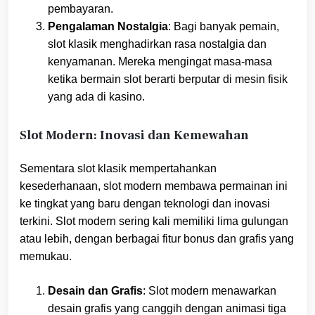
pembayaran.
Pengalaman Nostalgia
: Bagi banyak pemain,
slot klasik menghadirkan rasa nostalgia dan
kenyamanan. Mereka mengingat masa-masa
ketika bermain slot berarti berputar di mesin fisik
yang ada di kasino.
Slot Modern: Inovasi dan Kemewahan
Sementara slot klasik mempertahankan
kesederhanaan, slot modern membawa permainan ini
ke tingkat yang baru dengan teknologi dan inovasi
terkini. Slot modern sering kali memiliki lima gulungan
atau lebih, dengan berbagai fitur bonus dan grafis yang
memukau.
Desain dan Grafis
: Slot modern menawarkan
desain grafis yang canggih dengan animasi tiga