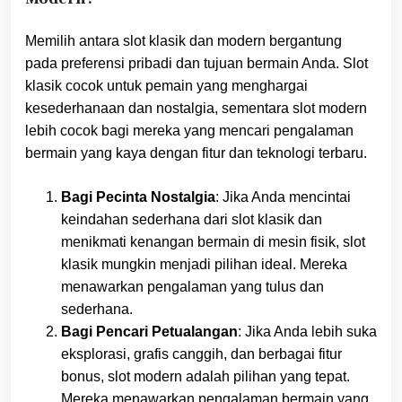
Memilih antara slot klasik dan modern bergantung
pada preferensi pribadi dan tujuan bermain Anda. Slot
klasik cocok untuk pemain yang menghargai
kesederhanaan dan nostalgia, sementara slot modern
lebih cocok bagi mereka yang mencari pengalaman
bermain yang kaya dengan fitur dan teknologi terbaru.
Bagi Pecinta Nostalgia
: Jika Anda mencintai
keindahan sederhana dari slot klasik dan
menikmati kenangan bermain di mesin fisik, slot
klasik mungkin menjadi pilihan ideal. Mereka
menawarkan pengalaman yang tulus dan
sederhana.
Bagi Pencari Petualangan
: Jika Anda lebih suka
eksplorasi, grafis canggih, dan berbagai fitur
bonus, slot modern adalah pilihan yang tepat.
Mereka menawarkan pengalaman bermain yang