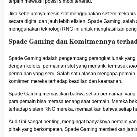
terpilih mewakili posisi simbol tertentu.
Jika sebelumnya mesin slot menggunakan sistem mekanis d
secara digital dan jauh lebih efisien. Spade Gaming, salah 
menggunakan teknologi RNG ini untuk menghasilkan penga
Spade Gaming dan Komitmennya terhad
Spade Gaming adalah pengembang perangkat lunak yang tela
dengan koleksi permainan slot yang menarik, termasuk
toto
permainan yang seru. Salah satu alasan mengapa pemain
komitmen mereka terhadap keadilan dan keamanan.
Spade Gaming memastikan bahwa setiap permainan yang me
para pemain bisa merasa tenang saat bermain. Mereka bek
terhadap sistem RNG mereka, memastikan bahwa setiap has
Audit ini sangat penting, mengingat banyaknya pemain yang
pihak yang berkompeten, Spade Gaming memberikan jaminan