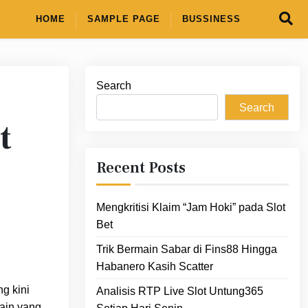
HOME
SAMPLE PAGE
BUSSINESS
Search
Search
t
Recent Posts
Mengkritisi Klaim “Jam Hoki” pada Slot
Bet
Trik Bermain Sabar di Fins88 Hingga
Habanero Kasih Scatter
ng kini
Analisis RTP Live Slot Untung365
main yang