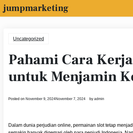
jumpmarketing
Skip
to
content
Uncategorized
Pahami Cara Kerja 
untuk Menjamin K
Posted on
November 9, 2024
November 7, 2024
by
admin
Dalam dunia perjudian online, permainan slot tetap menjadi
semakin banyak digemari oleh para penjudi Indonesia. Nam