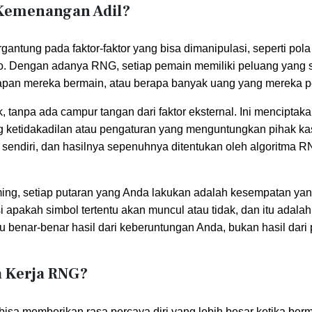
Kemenangan Adil?
ntung pada faktor-faktor yang bisa dimanipulasi, seperti pola
ino. Dengan adanya RNG, setiap pemain memiliki peluang yang
kapan mereka bermain, atau berapa banyak uang yang mereka p
tanpa ada campur tangan dari faktor eksternal. Ini menciptak
ang ketidakadilan atau pengaturan yang menguntungkan pihak ka
endiri, dan hasilnya sepenuhnya ditentukan oleh algoritma 
ing, setiap putaran yang Anda lakukan adalah kesempatan ya
pakah simbol tertentu akan muncul atau tidak, dan itu adalah i
 benar-benar hasil dari keberuntungan Anda, bukan hasil dari
 Kerja RNG?
 memberikan rasa percaya diri yang lebih besar ketika berma