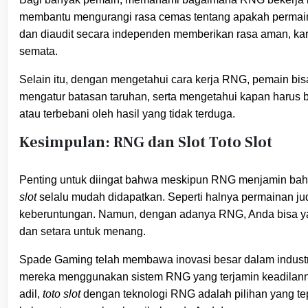
membantu mengurangi rasa cemas tentang apakah permainan
dan diaudit secara independen memberikan rasa aman, ka
semata.
Selain itu, dengan mengetahui cara kerja RNG, pemain bisa
mengatur batasan taruhan, serta mengetahui kapan harus b
atau terbebani oleh hasil yang tidak terduga.
Kesimpulan: RNG dan Slot Toto Slot
Penting untuk diingat bahwa meskipun RNG menjamin bahw
slot
selalu mudah didapatkan. Seperti halnya permainan ju
keberuntungan. Namun, dengan adanya RNG, Anda bisa yak
dan setara untuk menang.
Spade Gaming telah membawa inovasi besar dalam industr
mereka menggunakan sistem RNG yang terjamin keadilannya
adil,
toto slot
dengan teknologi RNG adalah pilihan yang tep