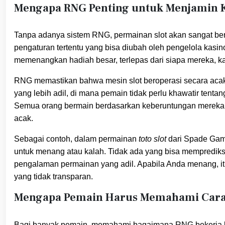
Mengapa RNG Penting untuk Menjamin 
Tanpa adanya sistem RNG, permainan slot akan sangat berga
pengaturan tertentu yang bisa diubah oleh pengelola kas
memenangkan hadiah besar, terlepas dari siapa mereka, 
RNG memastikan bahwa mesin slot beroperasi secara acak, 
yang lebih adil, di mana pemain tidak perlu khawatir tent
Semua orang bermain berdasarkan keberuntungan mereka s
acak.
Sebagai contoh, dalam permainan
toto slot
dari Spade Gam
untuk menang atau kalah. Tidak ada yang bisa memprediksi a
pengalaman permainan yang adil. Apabila Anda menang, itu
yang tidak transparan.
Mengapa Pemain Harus Memahami Cara
Bagi banyak pemain, memahami bagaimana RNG bekerja bisa