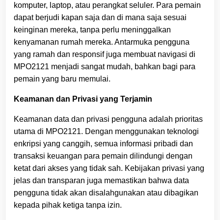
komputer, laptop, atau perangkat seluler. Para pemain
dapat berjudi kapan saja dan di mana saja sesuai
keinginan mereka, tanpa perlu meninggalkan
kenyamanan rumah mereka. Antarmuka pengguna
yang ramah dan responsif juga membuat navigasi di
MPO2121 menjadi sangat mudah, bahkan bagi para
pemain yang baru memulai.
Keamanan dan Privasi yang Terjamin
Keamanan data dan privasi pengguna adalah prioritas
utama di MPO2121. Dengan menggunakan teknologi
enkripsi yang canggih, semua informasi pribadi dan
transaksi keuangan para pemain dilindungi dengan
ketat dari akses yang tidak sah. Kebijakan privasi yang
jelas dan transparan juga memastikan bahwa data
pengguna tidak akan disalahgunakan atau dibagikan
kepada pihak ketiga tanpa izin.