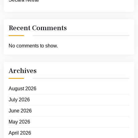
Recent Comments
No comments to show.
Archives
August 2026
July 2026
June 2026
May 2026
April 2026