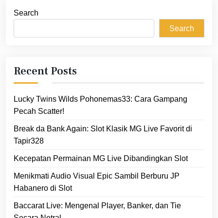
Search
Search
Recent Posts
Lucky Twins Wilds Pohonemas33: Cara Gampang
Pecah Scatter!
Break da Bank Again: Slot Klasik MG Live Favorit di
Tapir328
Kecepatan Permainan MG Live Dibandingkan Slot
Menikmati Audio Visual Epic Sambil Berburu JP
Habanero di Slot
Baccarat Live: Mengenal Player, Banker, dan Tie
Secara Netral