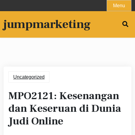
Skip
Menu
to
content
jumpmarketing
Uncategorized
MPO2121: Kesenangan
dan Keseruan di Dunia
Judi Online