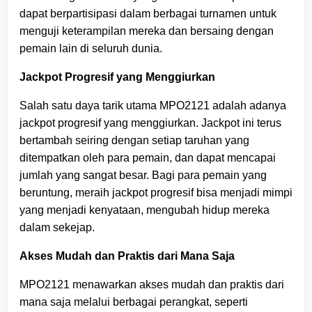
dapat berpartisipasi dalam berbagai turnamen untuk
menguji keterampilan mereka dan bersaing dengan
pemain lain di seluruh dunia.
Jackpot Progresif yang Menggiurkan
Salah satu daya tarik utama MPO2121 adalah adanya
jackpot progresif yang menggiurkan. Jackpot ini terus
bertambah seiring dengan setiap taruhan yang
ditempatkan oleh para pemain, dan dapat mencapai
jumlah yang sangat besar. Bagi para pemain yang
beruntung, meraih jackpot progresif bisa menjadi mimpi
yang menjadi kenyataan, mengubah hidup mereka
dalam sekejap.
Akses Mudah dan Praktis dari Mana Saja
MPO2121 menawarkan akses mudah dan praktis dari
mana saja melalui berbagai perangkat, seperti