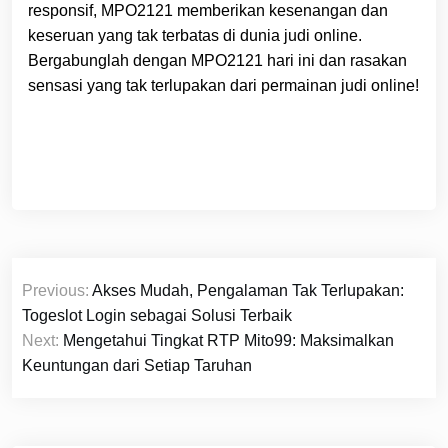
responsif, MPO2121 memberikan kesenangan dan
keseruan yang tak terbatas di dunia judi online.
Bergabunglah dengan MPO2121 hari ini dan rasakan
sensasi yang tak terlupakan dari permainan judi online!
Post
Previous:
Akses Mudah, Pengalaman Tak Terlupakan:
navigation
Togeslot Login sebagai Solusi Terbaik
Next:
Mengetahui Tingkat RTP Mito99: Maksimalkan
Keuntungan dari Setiap Taruhan