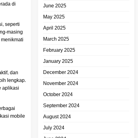
erada di
June 2025
May 2025
, seperti
April 2025
ing-masing
March 2025
 menikmati
February 2025
January 2025
December 2024
ktif, dan
bih lengkap.
November 2024
 aplikasi
October 2024
September 2024
erbagai
ikasi mobile
August 2024
July 2024