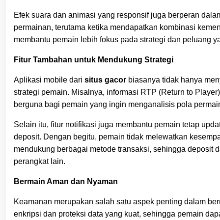
Efek suara dan animasi yang responsif juga berperan dal
permainan, terutama ketika mendapatkan kombinasi kemena
membantu pemain lebih fokus pada strategi dan peluang y
Fitur Tambahan untuk Mendukung Strategi
Aplikasi mobile dari
situs gacor
biasanya tidak hanya meny
strategi pemain. Misalnya, informasi RTP (Return to Player)
berguna bagi pemain yang ingin menganalisis pola permaina
Selain itu, fitur notifikasi juga membantu pemain tetap up
deposit. Dengan begitu, pemain tidak melewatkan kesemp
mendukung berbagai metode transaksi, sehingga deposit d
perangkat lain.
Bermain Aman dan Nyaman
Keamanan merupakan salah satu aspek penting dalam bermai
enkripsi dan proteksi data yang kuat, sehingga pemain dap