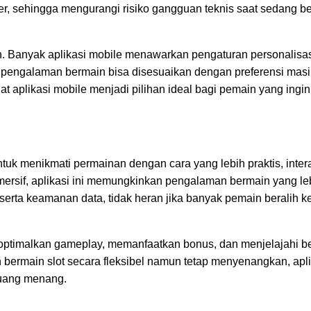
wser, sehingga mengurangi risiko gangguan teknis saat sedang b
 Banyak aplikasi mobile menawarkan pengaturan personalisasi
a pengalaman bermain bisa disesuaikan dengan preferensi mas
plikasi mobile menjadi pilihan ideal bagi pemain yang ingin
uk menikmati permainan dengan cara yang lebih praktis, intera
mersif, aplikasi ini memungkinkan pengalaman bermain yang le
erta keamanan data, tidak heran jika banyak pemain beralih ke
ptimalkan gameplay, memanfaatkan bonus, dan menjelajahi b
 bermain slot secara fleksibel namun tetap menyenangkan, apl
luang menang.