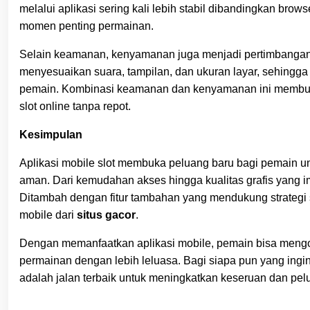
melalui aplikasi sering kali lebih stabil dibandingkan bro
momen penting permainan.
Selain keamanan, kenyamanan juga menjadi pertimbangan.
menyesuaikan suara, tampilan, dan ukuran layar, sehingg
pemain. Kombinasi keamanan dan kenyamanan ini membuat a
slot online tanpa repot.
Kesimpulan
Aplikasi mobile slot membuka peluang baru bagi pemain unt
aman. Dari kemudahan akses hingga kualitas grafis yang i
Ditambah dengan fitur tambahan yang mendukung strategi s
mobile dari
situs gacor
.
Dengan memanfaatkan aplikasi mobile, pemain bisa mengo
permainan dengan lebih leluasa. Bagi siapa pun yang ingin
adalah jalan terbaik untuk meningkatkan keseruan dan pe