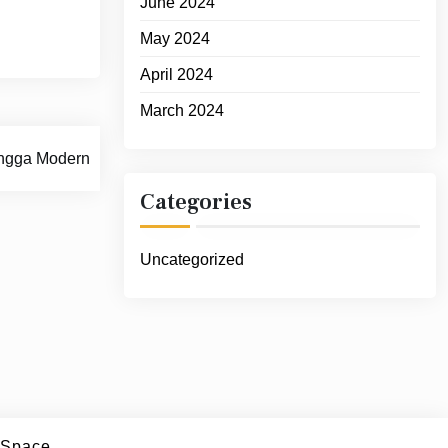
June 2024
May 2024
April 2024
March 2024
ingga Modern
Categories
Uncategorized
Space.