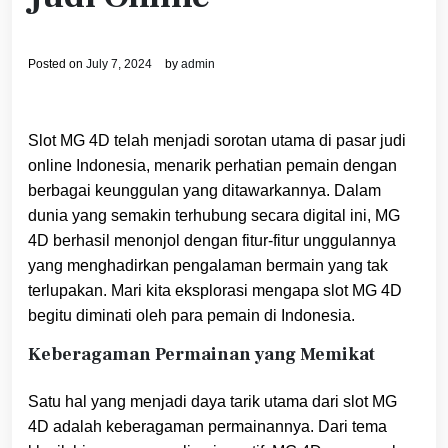
Posted on
July 7, 2024
by
admin
Slot MG 4D telah menjadi sorotan utama di pasar judi
online Indonesia, menarik perhatian pemain dengan
berbagai keunggulan yang ditawarkannya. Dalam
dunia yang semakin terhubung secara digital ini, MG
4D berhasil menonjol dengan fitur-fitur unggulannya
yang menghadirkan pengalaman bermain yang tak
terlupakan. Mari kita eksplorasi mengapa slot MG 4D
begitu diminati oleh para pemain di Indonesia.
Keberagaman Permainan yang Memikat
Satu hal yang menjadi daya tarik utama dari slot MG
4D adalah keberagaman permainannya. Dari tema