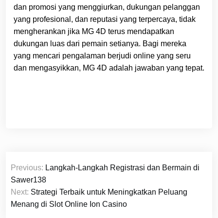
dan promosi yang menggiurkan, dukungan pelanggan
yang profesional, dan reputasi yang terpercaya, tidak
mengherankan jika MG 4D terus mendapatkan
dukungan luas dari pemain setianya. Bagi mereka
yang mencari pengalaman berjudi online yang seru
dan mengasyikkan, MG 4D adalah jawaban yang tepat.
Post
Previous:
Langkah-Langkah Registrasi dan Bermain di
navigation
Sawer138
Next:
Strategi Terbaik untuk Meningkatkan Peluang
Menang di Slot Online Ion Casino