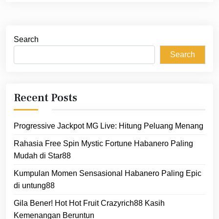
Search
Search
Recent Posts
Progressive Jackpot MG Live: Hitung Peluang Menang
Rahasia Free Spin Mystic Fortune Habanero Paling
Mudah di Star88
Kumpulan Momen Sensasional Habanero Paling Epic
di untung88
Gila Bener! Hot Hot Fruit Crazyrich88 Kasih
Kemenangan Beruntun