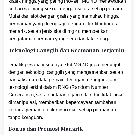
klasik hingga yang paling inovatif, MG 4D menawarkan
pilihan slot yang sesuai dengan selera setiap pemain.
Mulai dari slot dengan grafis yang memukau hingga
permainan yang dilengkapi dengan fitur-fitur bonus
menarik, setiap jenis slot di
mg 4d
memberikan
pengalaman bermain yang seru dan tak terduga.
Teknologi Canggih dan Keamanan Terjamin
Dibalik pesona visualnya, slot MG 4D juga menonjol
dengan teknologi canggih yang mengamankan setiap
transaksi dan data pemain. Dengan menggunakan
teknologi terkini dalam RNG (Random Number
Generation), setiap putaran dijamin fair dan tidak bisa
dimanipulasi, memberikan kepercayaan tambahan
kepada pemain untuk menikmati setiap permainan
tanpa keraguan.
Bonus dan Promosi Menarik