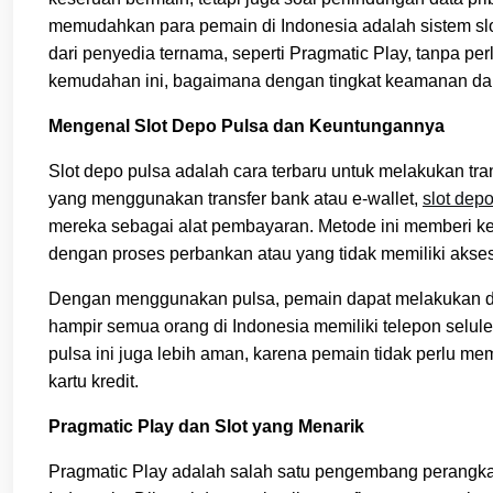
memudahkan para pemain di Indonesia adalah sistem slo
dari penyedia ternama, seperti Pragmatic Play, tanpa p
kemudahan ini, bagaimana dengan tingkat keamanan dan
Mengenal Slot Depo Pulsa dan Keuntungannya
Slot depo pulsa adalah cara terbaru untuk melakukan tran
yang menggunakan transfer bank atau e-wallet,
slot dep
mereka sebagai alat pembayaran. Metode ini memberi kem
dengan proses perbankan atau yang tidak memiliki akses 
Dengan menggunakan pulsa, pemain dapat melakukan depo
hampir semua orang di Indonesia memiliki telepon selul
pulsa ini juga lebih aman, karena pemain tidak perlu mem
kartu kredit.
Pragmatic Play dan Slot yang Menarik
Pragmatic Play adalah salah satu pengembang perangkat 