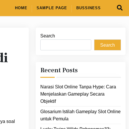
HOME
SAMPLE PAGE
BUSSINESS
Search
Search
di
Recent Posts
Narasi Slot Online Tanpa Hype: Cara
Menjelaskan Gameplay Secara
Objektif
Glosarium Istilah Gameplay Slot Online
untuk Pemula
ya soal