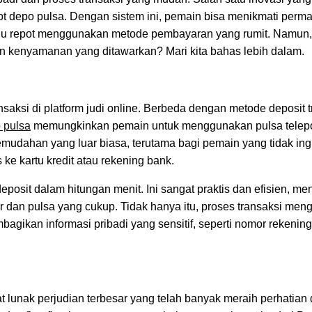
t depo pulsa. Dengan sistem ini, pemain bisa menikmati perma
erlu repot menggunakan metode pembayaran yang rumit. Namun, 
 kenyamanan yang ditawarkan? Mari kita bahas lebih dalam.
saksi di platform judi online. Berbeda dengan metode deposit t
o pulsa
memungkinkan pemain untuk menggunakan pulsa telepo
udahan yang luar biasa, terutama bagi pemain yang tidak ingi
ke kartu kredit atau rekening bank.
sit dalam hitungan menit. Ini sangat praktis dan efisien, me
er dan pulsa yang cukup. Tidak hanya itu, proses transaksi me
bagikan informasi pribadi yang sensitif, seperti nomor rekening
lunak perjudian terbesar yang telah banyak meraih perhatian 