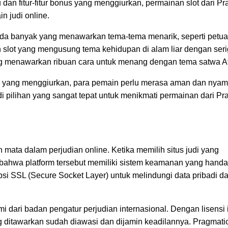
dan fitur-fitur bonus yang menggiurkan, permainan slot dari Pr
n judi online.
y, ada banyak yang menawarkan tema-tema menarik, seperti petu
ah slot yang mengusung tema kehidupan di alam liar dengan seri
g menawarkan ribuan cara untuk menang dengan tema satwa Af
onus yang menggiurkan, para pemain perlu merasa aman dan nya
i pilihan yang sangat tepat untuk menikmati permainan dari Pr
mata dalam perjudian online. Ketika memilih situs judi yang
bahwa platform tersebut memiliki sistem keamanan yang handal
psi SSL (Secure Socket Layer) untuk melindungi data pribadi d
smi dari badan pengatur perjudian internasional. Dengan lisensi i
 ditawarkan sudah diawasi dan dijamin keadilannya. Pragmati