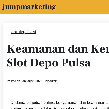
jumpmarketing
Skip
to
content
Uncategorized
Keamanan dan Ke
Slot Depo Pulsa
Posted on
January 8, 2025
by
admin
Di dunia perjudian online, kenyamanan dan keamanan ad
keseruan bermain, tetapi juga soal perlindungan data pr