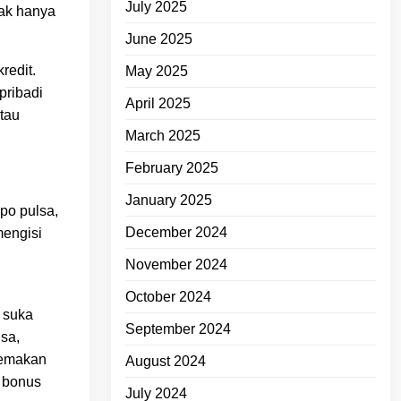
July 2025
dak hanya
June 2025
redit.
May 2025
pribadi
April 2025
atau
March 2025
February 2025
January 2025
po pulsa,
December 2024
mengisi
November 2024
October 2024
 suka
September 2024
lsa,
memakan
August 2024
r bonus
July 2024