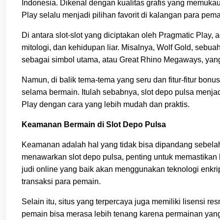
Indonesia. Dikenal dengan kualitas grafis yang memukau 
Play selalu menjadi pilihan favorit di kalangan para pemai
Di antara slot-slot yang diciptakan oleh Pragmatic Pla
mitologi, dan kehidupan liar. Misalnya, Wolf Gold, sebu
sebagai simbol utama, atau Great Rhino Megaways, yan
Namun, di balik tema-tema yang seru dan fitur-fitur b
selama bermain. Itulah sebabnya, slot depo pulsa menjad
Play dengan cara yang lebih mudah dan praktis.
Keamanan Bermain di Slot Depo Pulsa
Keamanan adalah hal yang tidak bisa dipandang sebelah 
menawarkan slot depo pulsa, penting untuk memastikan 
judi online yang baik akan menggunakan teknologi enkri
transaksi para pemain.
Selain itu, situs yang terpercaya juga memiliki lisensi re
pemain bisa merasa lebih tenang karena permainan yang