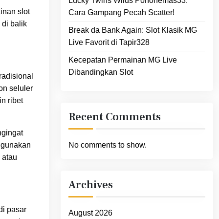
Lucky Twins Wilds Pohonemas33:
inan slot
Cara Gampang Pecah Scatter!
di balik
Break da Bank Again: Slot Klasik MG
Live Favorit di Tapir328
Kecepatan Permainan MG Live
Dibandingkan Slot
radisional
n seluler
n ribet
Recent Comments
ngingat
nggunakan
No comments to show.
 atau
Archives
di pasar
August 2026