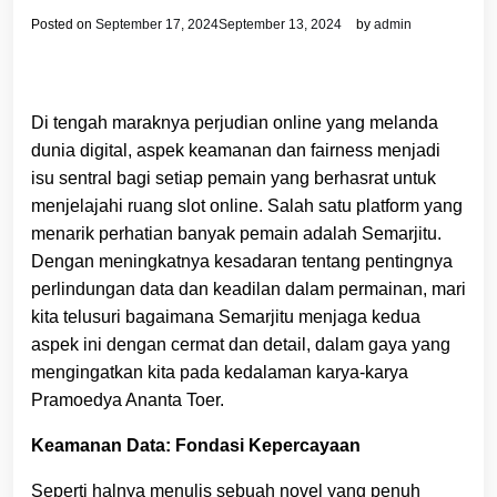
Posted on
September 17, 2024
September 13, 2024
by
admin
Di tengah maraknya perjudian online yang melanda
dunia digital, aspek keamanan dan fairness menjadi
isu sentral bagi setiap pemain yang berhasrat untuk
menjelajahi ruang slot online. Salah satu platform yang
menarik perhatian banyak pemain adalah Semarjitu.
Dengan meningkatnya kesadaran tentang pentingnya
perlindungan data dan keadilan dalam permainan, mari
kita telusuri bagaimana Semarjitu menjaga kedua
aspek ini dengan cermat dan detail, dalam gaya yang
mengingatkan kita pada kedalaman karya-karya
Pramoedya Ananta Toer.
Keamanan Data: Fondasi Kepercayaan
Seperti halnya menulis sebuah novel yang penuh