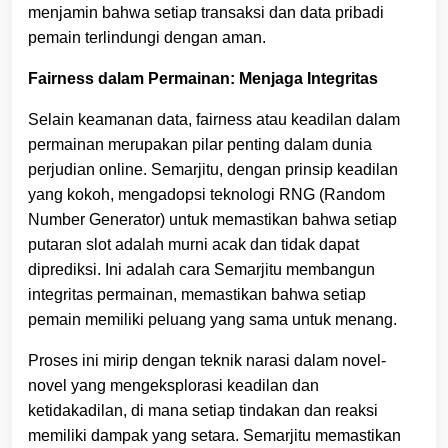
menjamin bahwa setiap transaksi dan data pribadi
pemain terlindungi dengan aman.
Fairness dalam Permainan: Menjaga Integritas
Selain keamanan data, fairness atau keadilan dalam
permainan merupakan pilar penting dalam dunia
perjudian online. Semarjitu, dengan prinsip keadilan
yang kokoh, mengadopsi teknologi RNG (Random
Number Generator) untuk memastikan bahwa setiap
putaran slot adalah murni acak dan tidak dapat
diprediksi. Ini adalah cara Semarjitu membangun
integritas permainan, memastikan bahwa setiap
pemain memiliki peluang yang sama untuk menang.
Proses ini mirip dengan teknik narasi dalam novel-
novel yang mengeksplorasi keadilan dan
ketidakadilan, di mana setiap tindakan dan reaksi
memiliki dampak yang setara. Semarjitu memastikan