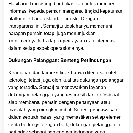
Hasil audit ini sering dipublikasikan untuk memberi
informasi kepada pemain mengenai tingkat kepatuhan
platform terhadap standar industri. Dengan
transparansi ini, Semarjitu tidak hanya memenuhi
harapan pemain tetapi juga menunjukkan
komitmennya terhadap kepercayaan dan integritas
dalam setiap aspek operasionalnya.
Dukungan Pelanggan: Benteng Perlindungan
Keamanan dan fairness tidak hanya ditentukan oleh
teknologi tetapi juga oleh kualitas dukungan pelanggan
yang tersedia. Semarjitu menawarkan layanan
dukungan pelanggan yang responsif dan profesional,
siap membantu pemain dengan pertanyaan atau
masalah yang mungkin timbul. Seperti pengawasan
dalam sebuah narasi yang memastikan setiap elemen
cerita berfungsi dengan baik, dukungan pelanggan ini
bertindak sebagai benteng perlindungan yang