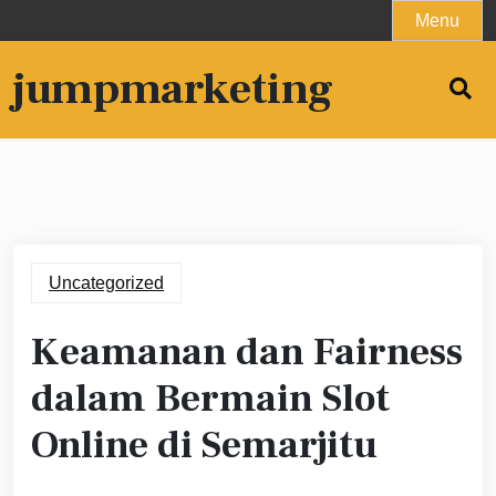
Skip
Menu
to
content
jumpmarketing
Uncategorized
Keamanan dan Fairness
dalam Bermain Slot
Online di Semarjitu