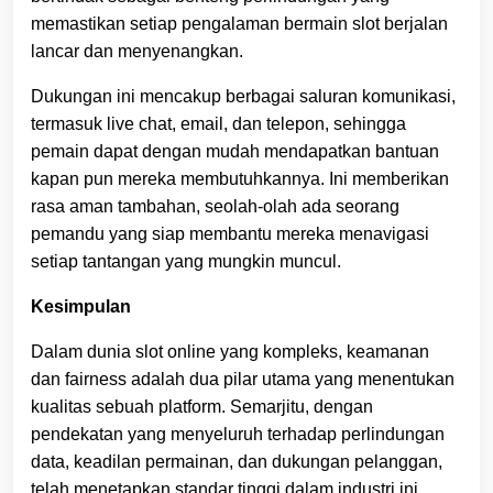
memastikan setiap pengalaman bermain slot berjalan
lancar dan menyenangkan.
Dukungan ini mencakup berbagai saluran komunikasi,
termasuk live chat, email, dan telepon, sehingga
pemain dapat dengan mudah mendapatkan bantuan
kapan pun mereka membutuhkannya. Ini memberikan
rasa aman tambahan, seolah-olah ada seorang
pemandu yang siap membantu mereka menavigasi
setiap tantangan yang mungkin muncul.
Kesimpulan
Dalam dunia slot online yang kompleks, keamanan
dan fairness adalah dua pilar utama yang menentukan
kualitas sebuah platform. Semarjitu, dengan
pendekatan yang menyeluruh terhadap perlindungan
data, keadilan permainan, dan dukungan pelanggan,
telah menetapkan standar tinggi dalam industri ini.