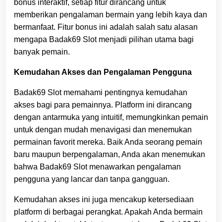
bonus interaktif, setiap fitur dirancang untuk
memberikan pengalaman bermain yang lebih kaya dan
bermanfaat. Fitur bonus ini adalah salah satu alasan
mengapa Badak69 Slot menjadi pilihan utama bagi
banyak pemain.
Kemudahan Akses dan Pengalaman Pengguna
Badak69 Slot memahami pentingnya kemudahan
akses bagi para pemainnya. Platform ini dirancang
dengan antarmuka yang intuitif, memungkinkan pemain
untuk dengan mudah menavigasi dan menemukan
permainan favorit mereka. Baik Anda seorang pemain
baru maupun berpengalaman, Anda akan menemukan
bahwa Badak69 Slot menawarkan pengalaman
pengguna yang lancar dan tanpa gangguan.
Kemudahan akses ini juga mencakup ketersediaan
platform di berbagai perangkat. Apakah Anda bermain