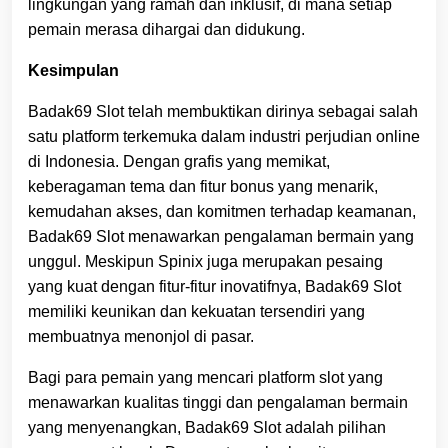
lingkungan yang ramah dan inklusif, di mana setiap
pemain merasa dihargai dan didukung.
Kesimpulan
Badak69 Slot telah membuktikan dirinya sebagai salah
satu platform terkemuka dalam industri perjudian online
di Indonesia. Dengan grafis yang memikat,
keberagaman tema dan fitur bonus yang menarik,
kemudahan akses, dan komitmen terhadap keamanan,
Badak69 Slot menawarkan pengalaman bermain yang
unggul. Meskipun Spinix juga merupakan pesaing
yang kuat dengan fitur-fitur inovatifnya, Badak69 Slot
memiliki keunikan dan kekuatan tersendiri yang
membuatnya menonjol di pasar.
Bagi para pemain yang mencari platform slot yang
menawarkan kualitas tinggi dan pengalaman bermain
yang menyenangkan, Badak69 Slot adalah pilihan