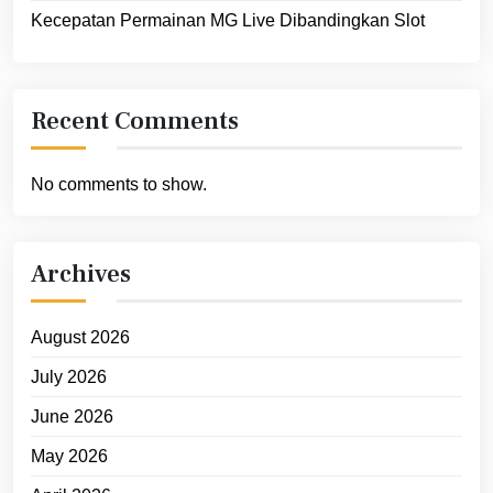
Kecepatan Permainan MG Live Dibandingkan Slot
Recent Comments
No comments to show.
Archives
August 2026
July 2026
June 2026
May 2026