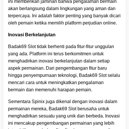
ini memberikan jaminan bahwa pengalaman bermain
akan berlangsung dalam lingkungan yang aman dan
terpercaya. Ini adalah faktor penting yang banyak dicari
oleh pemain ketika memilih platform perjudian online.
Inovasi Berkelanjutan
Badak69 Slot tidak berhenti pada fitur-fitur unggulan
yang ada. Platform ini terus berkomitmen untuk
menghadirkan inovasi berkelanjutan dalam setiap
aspek permainan. Dari pengembangan fitur baru
hingga penyempurnaan teknologi, Badak69 Slot selalu
mencari cara untuk meningkatkan pengalaman
bermain dan memenuhi harapan pemain.
Sementara Spinix juga dikenal dengan inovasi dalam
permainan mereka, Badak69 Slot berusaha untuk
menghadirkan sesuatu yang unik dan berbeda. Inovasi
ini mencakup pengembangan permainan yang lebih