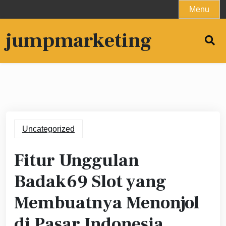
Skip
Menu
to
content
jumpmarketing
Uncategorized
Fitur Unggulan
Badak69 Slot yang
Membuatnya Menonjol
di Pasar Indonesia