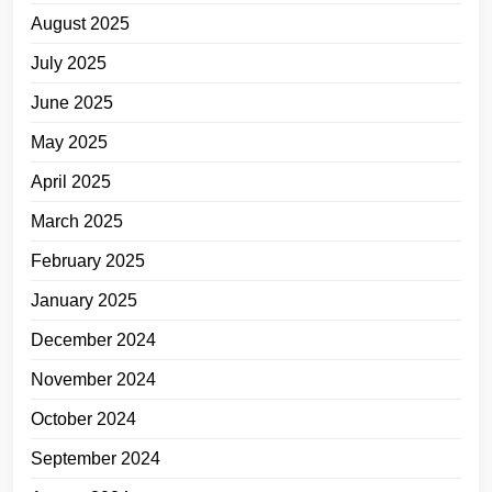
August 2025
July 2025
June 2025
May 2025
April 2025
March 2025
February 2025
January 2025
December 2024
November 2024
October 2024
September 2024