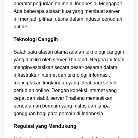
operator perjudian online di Indonesia. Mengapa?
Ada beberapa alasan kuat yang membuat server
ini menjadi pilihan utama dalam industri perjudian
online.
Teknologi Canggih
Salah satu alasan utama adalah teknologi canggih
yang dimiliki oleh server Thailand. Negara ini telah
menginvestasikan secara besar-besaran dalam
infrastruktur internet dan teknologi informasi,
menciptakan lingkungan yang ideal bagi server
perjudian online. Dengan koneksi internet yang
cepat dan stabil, server Thailand memastikan
pengalaman bermain yang mulus dan tanpa
gangguan bagi para pemain di Indonesia.
Regulasi yang Mendukung