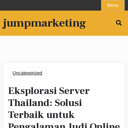
Skip
Menu
to
content
jumpmarketing
Uncategorized
Eksplorasi Server
Thailand: Solusi
Terbaik untuk
Pengalaman Judi Online