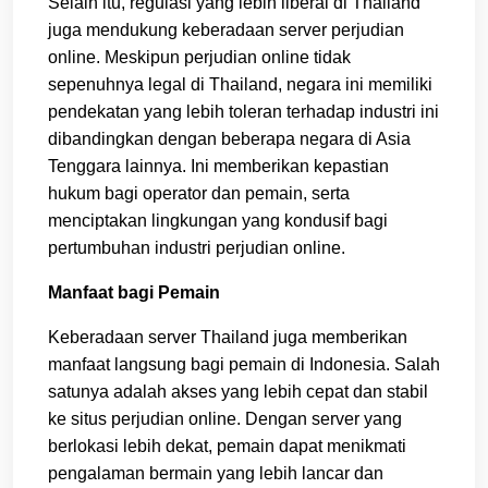
Selain itu, regulasi yang lebih liberal di Thailand
juga mendukung keberadaan server perjudian
online. Meskipun perjudian online tidak
sepenuhnya legal di Thailand, negara ini memiliki
pendekatan yang lebih toleran terhadap industri ini
dibandingkan dengan beberapa negara di Asia
Tenggara lainnya. Ini memberikan kepastian
hukum bagi operator dan pemain, serta
menciptakan lingkungan yang kondusif bagi
pertumbuhan industri perjudian online.
Manfaat bagi Pemain
Keberadaan server Thailand juga memberikan
manfaat langsung bagi pemain di Indonesia. Salah
satunya adalah akses yang lebih cepat dan stabil
ke situs perjudian online. Dengan server yang
berlokasi lebih dekat, pemain dapat menikmati
pengalaman bermain yang lebih lancar dan