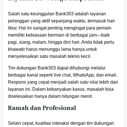
Salah satu keunggulan Bank303 adalah layanan
pelanggan yang aktif sepanjang waktu, termasuk hari
libur. Hal ini sangat penting mengingat para pemain
memiliki kebiasaan bermain di berbagai jam—baik
pagi, siang, malam, hingga dini hari. Anda tidak perlu
khawatir harus menunggu lama hanya untuk
menyelesaikan satu masalah teknis kecil.
Tim dukungan Bank303 dapat dihubungi melalui
berbagai kanal seperti live chat, WhatsApp, dan email.
Respons yang cepat menjadi salah satu nilai lebih dari
layanan ini. Dalam kebanyakan kasus, masalah bisa
diselesaikan hanya dalam hitungan menit.
Ramah dan Profesional
Selain cepat, kualitas interaksi dengan tim dukungan