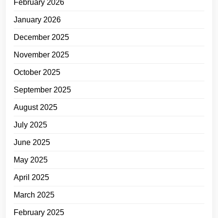
February 2026
January 2026
December 2025
November 2025
October 2025
September 2025
August 2025
July 2025
June 2025
May 2025
April 2025
March 2025
February 2025