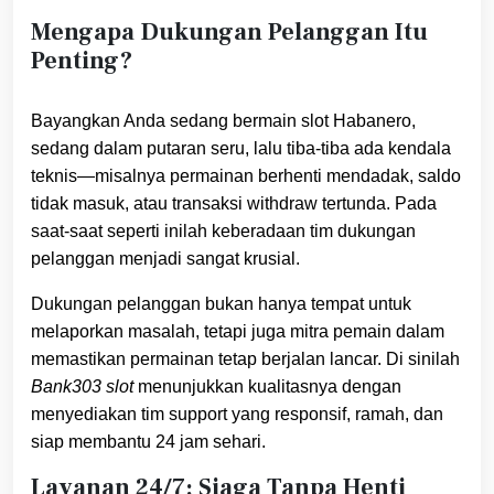
Mengapa Dukungan Pelanggan Itu
Penting?
Bayangkan Anda sedang bermain slot Habanero,
sedang dalam putaran seru, lalu tiba-tiba ada kendala
teknis—misalnya permainan berhenti mendadak, saldo
tidak masuk, atau transaksi withdraw tertunda. Pada
saat-saat seperti inilah keberadaan tim dukungan
pelanggan menjadi sangat krusial.
Dukungan pelanggan bukan hanya tempat untuk
melaporkan masalah, tetapi juga mitra pemain dalam
memastikan permainan tetap berjalan lancar. Di sinilah
Bank303 slot
menunjukkan kualitasnya dengan
menyediakan tim support yang responsif, ramah, dan
siap membantu 24 jam sehari.
Layanan 24/7: Siaga Tanpa Henti