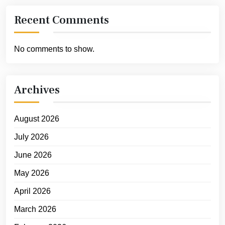
Recent Comments
No comments to show.
Archives
August 2026
July 2026
June 2026
May 2026
April 2026
March 2026