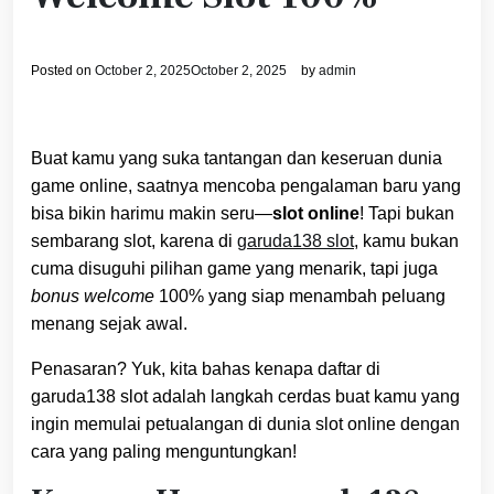
Posted on
October 2, 2025
October 2, 2025
by
admin
Buat kamu yang suka tantangan dan keseruan dunia
game online, saatnya mencoba pengalaman baru yang
bisa bikin harimu makin seru—
slot online
! Tapi bukan
sembarang slot, karena di
garuda138 slot
, kamu bukan
cuma disuguhi pilihan game yang menarik, tapi juga
bonus welcome
100% yang siap menambah peluang
menang sejak awal.
Penasaran? Yuk, kita bahas kenapa daftar di
garuda138 slot adalah langkah cerdas buat kamu yang
ingin memulai petualangan di dunia slot online dengan
cara yang paling menguntungkan!