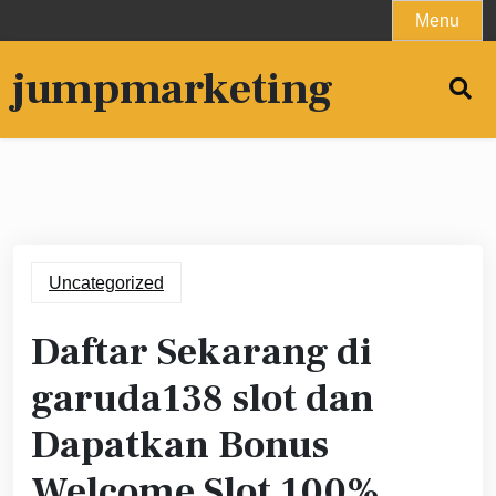
Skip
Menu
to
content
jumpmarketing
Uncategorized
Daftar Sekarang di
garuda138 slot dan
Dapatkan Bonus
Welcome Slot 100%