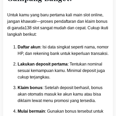
Untuk kamu yang baru pertama kali main slot online,
jangan khawatir—proses pendaftaran dan klaim bonus
di garuda138 slot sangat mudah dan cepat. Cukup ikuti
langkah berikut:
Daftar akun
: Isi data singkat seperti nama, nomor
HP, dan rekening bank untuk keperluan transaksi.
Lakukan deposit pertama
: Tentukan nominal
sesuai kemampuan kamu. Minimal deposit juga
cukup terjangkau.
Klaim bonus
: Setelah deposit berhasil, bonus
akan otomatis masuk ke akun kamu atau bisa
diklaim lewat menu promosi yang tersedia.
Mulai bermain
: Gunakan bonus tersebut untuk