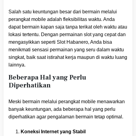
Salah satu keuntungan besar dari bermain melalui
perangkat mobile adalah fleksibilitas waktu. Anda
dapat bermain kapan saja tanpa terikat oleh waktu atau
lokasi tertentu. Dengan permainan slot yang cepat dan
mengasyikkan seperti Slot Habanero, Anda bisa
menikmati sensasi permainan yang seru dalam waktu
singkat, baik saat istirahat kerja maupun di waktu luang
lainnya.
Beberapa Hal yang Perlu
Diperhatikan
Meski bermain melalui perangkat mobile menawarkan
banyak keuntungan, ada beberapa hal yang perlu
diperhatikan agar pengalaman bermain tetap optimal.
Koneksi Internet yang Stabil