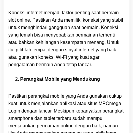
Koneksi internet menjadi faktor penting saat bermain
slot online. Pastikan Anda memiliki koneksi yang stabil
untuk menghindari gangguan saat bermain. Koneksi
yang lemah bisa menyebabkan permainan terhenti
atau bahkan kehilangan kesempatan menang. Untuk
itu, pilihlah tempat dengan sinyal internet yang baik,
atau gunakan koneksi Wi-Fi yang kuat agar
pengalaman bermain Anda tetap lancar.
Perangkat Mobile yang Mendukung
Pastikan perangkat mobile yang Anda gunakan cukup
kuat untuk menjalankan aplikasi atau situs MPOmega
Login dengan lancar. Meskipun kebanyakan perangkat
smartphone dan tablet terbaru sudah mampu
menjalankan permainan online dengan baik, namun