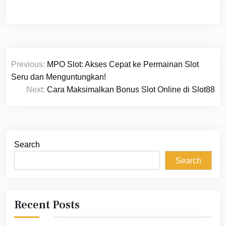
Post
Previous:
MPO Slot: Akses Cepat ke Permainan Slot
navigation
Seru dan Menguntungkan!
Next:
Cara Maksimalkan Bonus Slot Online di Slot88
Search
Search
Recent Posts