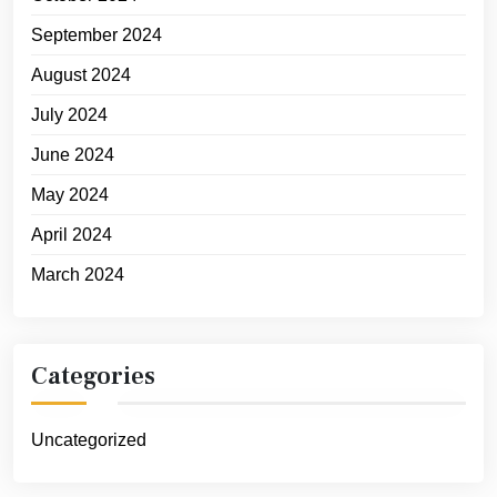
September 2024
August 2024
July 2024
June 2024
May 2024
April 2024
March 2024
Categories
Uncategorized