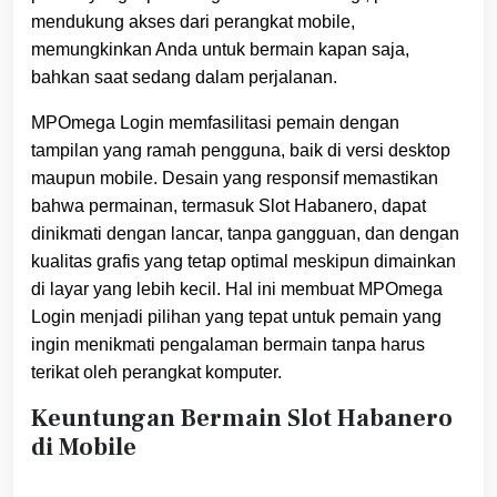
mendukung akses dari perangkat mobile,
memungkinkan Anda untuk bermain kapan saja,
bahkan saat sedang dalam perjalanan.
MPOmega Login memfasilitasi pemain dengan
tampilan yang ramah pengguna, baik di versi desktop
maupun mobile. Desain yang responsif memastikan
bahwa permainan, termasuk Slot Habanero, dapat
dinikmati dengan lancar, tanpa gangguan, dan dengan
kualitas grafis yang tetap optimal meskipun dimainkan
di layar yang lebih kecil. Hal ini membuat MPOmega
Login menjadi pilihan yang tepat untuk pemain yang
ingin menikmati pengalaman bermain tanpa harus
terikat oleh perangkat komputer.
Keuntungan Bermain Slot Habanero
di Mobile