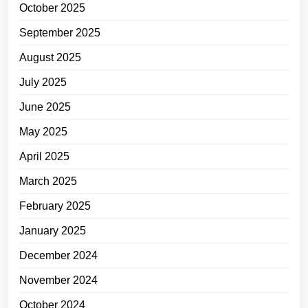
October 2025
September 2025
August 2025
July 2025
June 2025
May 2025
April 2025
March 2025
February 2025
January 2025
December 2024
November 2024
October 2024