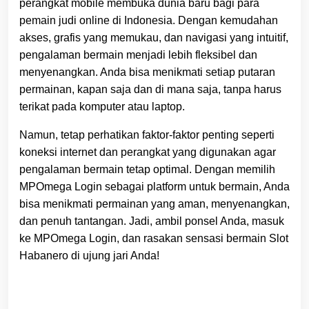
perangkat mobile membuka dunia baru bagi para
pemain judi online di Indonesia. Dengan kemudahan
akses, grafis yang memukau, dan navigasi yang intuitif,
pengalaman bermain menjadi lebih fleksibel dan
menyenangkan. Anda bisa menikmati setiap putaran
permainan, kapan saja dan di mana saja, tanpa harus
terikat pada komputer atau laptop.
Namun, tetap perhatikan faktor-faktor penting seperti
koneksi internet dan perangkat yang digunakan agar
pengalaman bermain tetap optimal. Dengan memilih
MPOmega Login sebagai platform untuk bermain, Anda
bisa menikmati permainan yang aman, menyenangkan,
dan penuh tantangan. Jadi, ambil ponsel Anda, masuk
ke MPOmega Login, dan rasakan sensasi bermain Slot
Habanero di ujung jari Anda!