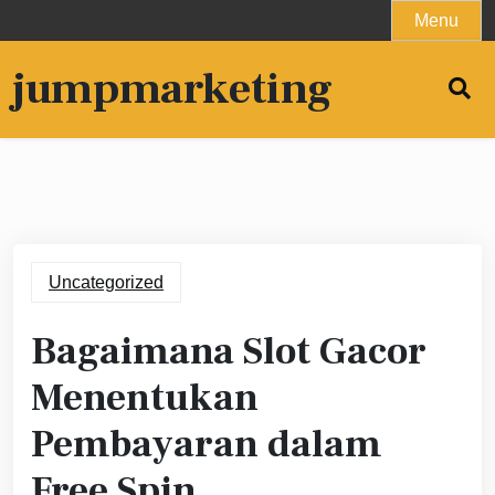
Skip
Menu
to
content
jumpmarketing
Uncategorized
Bagaimana Slot Gacor
Menentukan
Pembayaran dalam
Free Spin