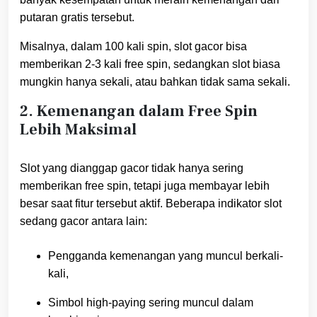
putaran gratis tersebut.
Misalnya, dalam 100 kali spin, slot gacor bisa
memberikan 2-3 kali free spin, sedangkan slot biasa
mungkin hanya sekali, atau bahkan tidak sama sekali.
2.
Kemenangan dalam Free Spin
Lebih Maksimal
Slot yang dianggap gacor tidak hanya sering
memberikan free spin, tetapi juga membayar lebih
besar saat fitur tersebut aktif. Beberapa indikator slot
sedang gacor antara lain:
Pengganda kemenangan yang muncul berkali-
kali,
Simbol high-paying sering muncul dalam