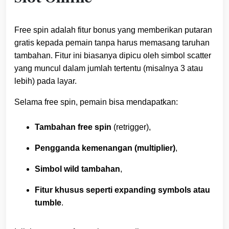
Free spin adalah fitur bonus yang memberikan putaran
gratis kepada pemain tanpa harus memasang taruhan
tambahan. Fitur ini biasanya dipicu oleh simbol scatter
yang muncul dalam jumlah tertentu (misalnya 3 atau
lebih) pada layar.
Selama free spin, pemain bisa mendapatkan:
Tambahan free spin
(retrigger),
Pengganda kemenangan (multiplier)
,
Simbol wild tambahan
,
Fitur khusus seperti expanding symbols atau
tumble
.