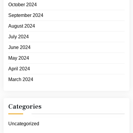
October 2024
September 2024
August 2024
July 2024
June 2024
May 2024
April 2024
March 2024
Categories
Uncategorized