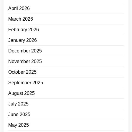
April 2026
March 2026
February 2026
January 2026
December 2025
November 2025
October 2025
September 2025
August 2025
July 2025
June 2025
May 2025