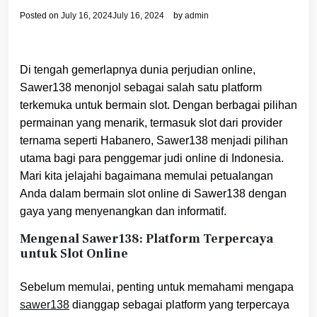
Posted on
July 16, 2024
July 16, 2024
by
admin
Di tengah gemerlapnya dunia perjudian online,
Sawer138 menonjol sebagai salah satu platform
terkemuka untuk bermain slot. Dengan berbagai pilihan
permainan yang menarik, termasuk slot dari provider
ternama seperti Habanero, Sawer138 menjadi pilihan
utama bagi para penggemar judi online di Indonesia.
Mari kita jelajahi bagaimana memulai petualangan
Anda dalam bermain slot online di Sawer138 dengan
gaya yang menyenangkan dan informatif.
Mengenal Sawer138: Platform Terpercaya
untuk Slot Online
Sebelum memulai, penting untuk memahami mengapa
sawer138
dianggap sebagai platform yang terpercaya