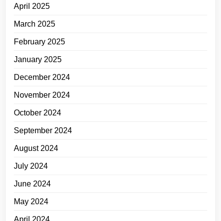
April 2025
March 2025
February 2025
January 2025
December 2024
November 2024
October 2024
September 2024
August 2024
July 2024
June 2024
May 2024
April 2024