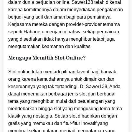
dalam dunia perjudian online. Sawer138 telah dikenal
karena komitmennya dalam menyediakan pengalaman
berjudi yang adil dan aman bagi para pemainnya.
Kerjasama mereka dengan provider-provider ternama
seperti Habanero menjamin bahwa setiap permainan
yang disediakan tidak hanya menghibur tetapi juga
mengutamakan keamanan dan kualitas.
Mengapa Memilih Slot Online?
Slot online telah menjadi pilihan favorit bagi banyak
orang karena kemudahannya untuk dimainkan dan
keseruannya yang tak tertandingi. Di Sawer138, Anda
dapat menemukan berbagai jenis slot dari berbagai
tema yang menghibur, mulai dari petualangan yang
mendebarkan hingga slot yang mengusung tema-tema
klasik yang nostalgia. Setiap slot dihadirkan dengan
grafis yang memukau dan fitur-fitur inovatif yang
membuat setiap putaran menjadi pengalaman yang