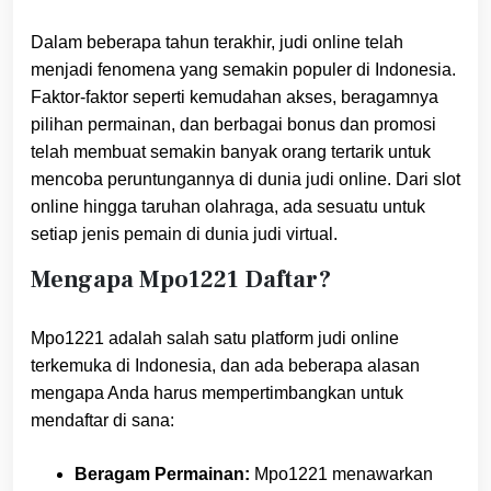
Dalam beberapa tahun terakhir, judi online telah
menjadi fenomena yang semakin populer di Indonesia.
Faktor-faktor seperti kemudahan akses, beragamnya
pilihan permainan, dan berbagai bonus dan promosi
telah membuat semakin banyak orang tertarik untuk
mencoba peruntungannya di dunia judi online. Dari slot
online hingga taruhan olahraga, ada sesuatu untuk
setiap jenis pemain di dunia judi virtual.
Mengapa Mpo1221 Daftar?
Mpo1221 adalah salah satu platform judi online
terkemuka di Indonesia, dan ada beberapa alasan
mengapa Anda harus mempertimbangkan untuk
mendaftar di sana:
Beragam Permainan:
Mpo1221 menawarkan