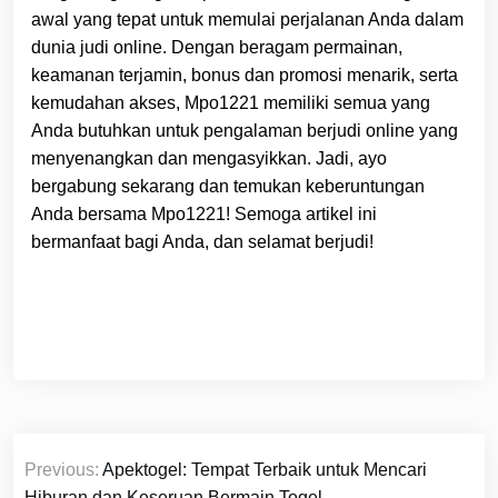
awal yang tepat untuk memulai perjalanan Anda dalam
dunia judi online. Dengan beragam permainan,
keamanan terjamin, bonus dan promosi menarik, serta
kemudahan akses, Mpo1221 memiliki semua yang
Anda butuhkan untuk pengalaman berjudi online yang
menyenangkan dan mengasyikkan. Jadi, ayo
bergabung sekarang dan temukan keberuntungan
Anda bersama Mpo1221! Semoga artikel ini
bermanfaat bagi Anda, dan selamat berjudi!
Post
Previous:
Apektogel: Tempat Terbaik untuk Mencari
navigation
Hiburan dan Keseruan Bermain Togel