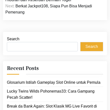
Next:
Berkat Jackpot108, Siapa Pun Bisa Menjadi
Pemenang
Search
Search
Recent Posts
Glosarium Istilah Gameplay Slot Online untuk Pemula
Lucky Twins Wilds Pohonemas33: Cara Gampang
Pecah Scatter!
Break da Bank Again: Slot Klasik MG Live Favorit di