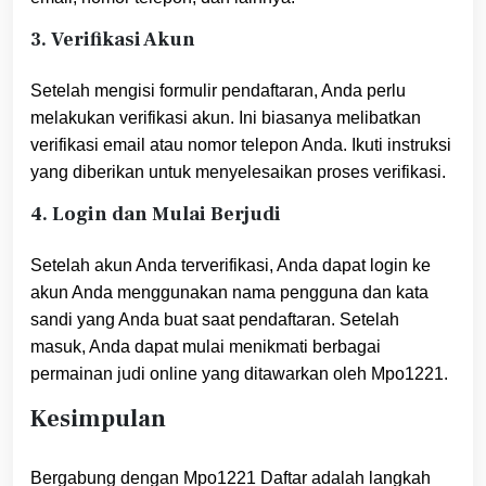
3. Verifikasi Akun
Setelah mengisi formulir pendaftaran, Anda perlu
melakukan verifikasi akun. Ini biasanya melibatkan
verifikasi email atau nomor telepon Anda. Ikuti instruksi
yang diberikan untuk menyelesaikan proses verifikasi.
4. Login dan Mulai Berjudi
Setelah akun Anda terverifikasi, Anda dapat login ke
akun Anda menggunakan nama pengguna dan kata
sandi yang Anda buat saat pendaftaran. Setelah
masuk, Anda dapat mulai menikmati berbagai
permainan judi online yang ditawarkan oleh Mpo1221.
Kesimpulan
Bergabung dengan Mpo1221 Daftar adalah langkah