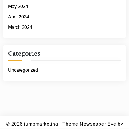
May 2024
April 2024
March 2024
Categories
Uncategorized
© 2026
jumpmarketing
|
Theme Newspaper Eye
by