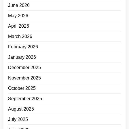
June 2026
May 2026
April 2026
March 2026
February 2026
January 2026
December 2025
November 2025
October 2025
September 2025
August 2025
July 2025