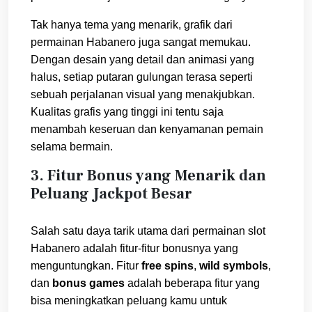
Tak hanya tema yang menarik, grafik dari
permainan Habanero juga sangat memukau.
Dengan desain yang detail dan animasi yang
halus, setiap putaran gulungan terasa seperti
sebuah perjalanan visual yang menakjubkan.
Kualitas grafis yang tinggi ini tentu saja
menambah keseruan dan kenyamanan pemain
selama bermain.
3.
Fitur Bonus yang Menarik dan
Peluang Jackpot Besar
Salah satu daya tarik utama dari permainan slot
Habanero adalah fitur-fitur bonusnya yang
menguntungkan. Fitur
free spins
,
wild symbols
,
dan
bonus games
adalah beberapa fitur yang
bisa meningkatkan peluang kamu untuk