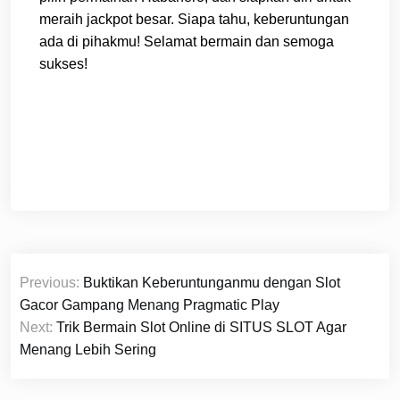
meraih jackpot besar. Siapa tahu, keberuntungan
ada di pihakmu! Selamat bermain dan semoga
sukses!
Post
Previous:
Buktikan Keberuntunganmu dengan Slot
navigation
Gacor Gampang Menang Pragmatic Play
Next:
Trik Bermain Slot Online di SITUS SLOT Agar
Menang Lebih Sering