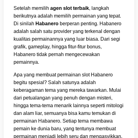
Setelah memilih
agen slot terbaik
, langkah
berikutnya adalah memilih permainan yang tepat.
Di sinilah
Habanero
berperan penting. Habanero
adalah salah satu provider yang terkenal dengan
kualitas permainannya yang luar biasa. Dari segi
grafik, gameplay, hingga fitur-fitur bonus,
Habanero tidak pernah mengecewakan
pemainnya.
Apa yang membuat permainan slot Habanero
begitu spesial? Salah satunya adalah
keberagaman tema yang mereka tawarkan. Mulai
dari petualangan yang penuh dengan misteri,
hingga tema-tema menarik lainnya seperti mitologi
dan alam liar, semuanya bisa kamu temukan di
permainan Habanero. Setiap tema membawa
pemain ke dunia baru, yang tentunya membuat
permainan menjadi lebih seru dan mengasyikkan.