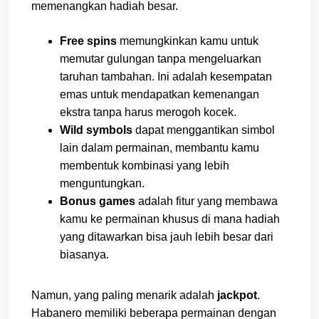
memenangkan hadiah besar.
Free spins
memungkinkan kamu untuk
memutar gulungan tanpa mengeluarkan
taruhan tambahan. Ini adalah kesempatan
emas untuk mendapatkan kemenangan
ekstra tanpa harus merogoh kocek.
Wild symbols
dapat menggantikan simbol
lain dalam permainan, membantu kamu
membentuk kombinasi yang lebih
menguntungkan.
Bonus games
adalah fitur yang membawa
kamu ke permainan khusus di mana hadiah
yang ditawarkan bisa jauh lebih besar dari
biasanya.
Namun, yang paling menarik adalah
jackpot
.
Habanero memiliki beberapa permainan dengan