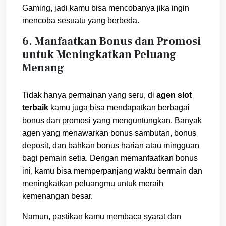
Gaming, jadi kamu bisa mencobanya jika ingin
mencoba sesuatu yang berbeda.
6.
Manfaatkan Bonus dan Promosi
untuk Meningkatkan Peluang
Menang
Tidak hanya permainan yang seru, di
agen slot
terbaik
kamu juga bisa mendapatkan berbagai
bonus dan promosi yang menguntungkan. Banyak
agen yang menawarkan bonus sambutan, bonus
deposit, dan bahkan bonus harian atau mingguan
bagi pemain setia. Dengan memanfaatkan bonus
ini, kamu bisa memperpanjang waktu bermain dan
meningkatkan peluangmu untuk meraih
kemenangan besar.
Namun, pastikan kamu membaca syarat dan